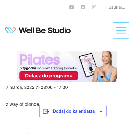
« Wszystkie Wydarzenia
wydarzenie już minęło.
Ekspresowy trening brzucha w 15
minut
7 marca, 2025 @ 08:00
-
17:00
z way of blonde
Dodaj do kalendarza