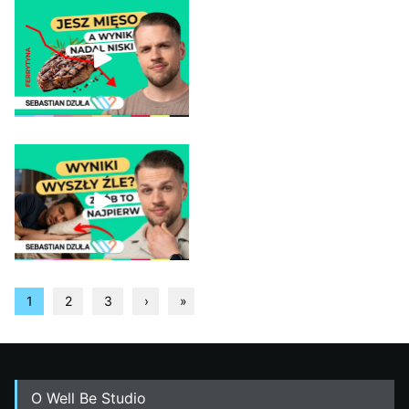
Niska ferrytyna mimo jedzenia
mięsa – co robić? Sprawdź, co
radzi dietetyk
Masz złe wyniki badań krwi?
Specjalista radzi, co robić i
kiedy iść do lekarza
1
2
3
›
»
O Well Be Studio