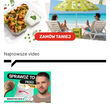
Najnowsze video
Wypadają Ci włosy? Dietetyk
tłumaczy, dlaczego tak się
dzieje i jak sobie radzić