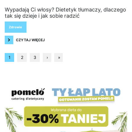
Wypadają Ci włosy? Dietetyk tłumaczy, dlaczego
tak się dzieje i jak sobie radzić
Zdrowie
CZYTAJ WIĘCEJ
1
2
3
›
»