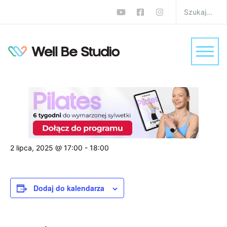
« Wszystkie Wydarzenia
wydarzenie już minęło.
Trening FBW w domu bez sprzętu –
SPALANIE tkanki tłuszczowej
2 lipca, 2025 @ 17:00
-
18:00
Dodaj do kalendarza