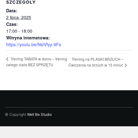
SZCZEGÓŁY
Data:
2 lipca, 2025
Czas:
17:00 - 18:00
Witryna internetowa:
https://youtu.be/NsiVfyy-9Fs
Trening TABATA w domu – trening
Trening na PŁASKI BRZUCH –
całego ciała BEZ SPRZĘTU
Ćwiczenia na brzuch w 15 minut
© Copyright
Well Be Studio