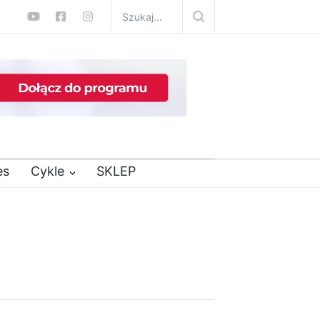
es
Cykle
SKLEP