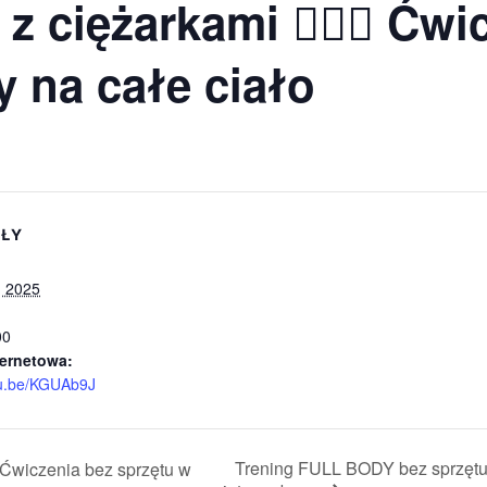
z ciężarkami 🏋🏽‍♂️ Ćwi
 na całe ciało
ŁY
, 2025
00
ternetowa:
tu.be/KGUAb9J
Trening FULL BODY bez sprzętu 
 Ćwiczenia bez sprzętu w