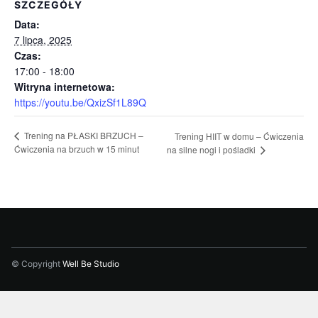
SZCZEGÓŁY
Data:
7 lipca, 2025
Czas:
17:00 - 18:00
Witryna internetowa:
https://youtu.be/QxizSf1L89Q
Trening na PŁASKI BRZUCH –
Trening HIIT w domu – Ćwiczenia
Ćwiczenia na brzuch w 15 minut
na silne nogi i pośladki
© Copyright
Well Be Studio