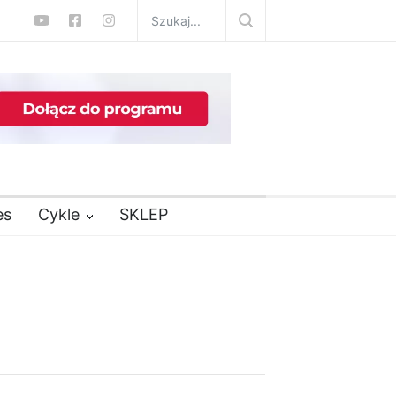
es
Cykle
SKLEP