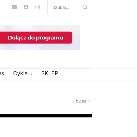
es
Cykle
SKLEP
Home