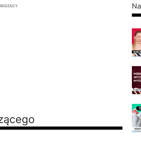
Na
WADZĄCY
dzącego