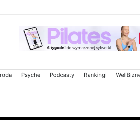
roda
Psyche
Podcasty
Rankingi
WellBizn