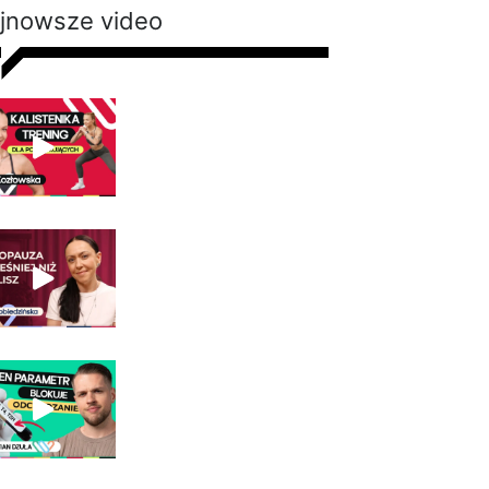
jnowsze video
Kalistenika dla
początkujących w
domu bez sprzętu.
Trening FBW dla kobiet
Emilia Pobiedzińska o
menopauzie i
perimenopauzie. Jak je
rozpoznać?
Nie chudniesz mimo
diety i ćwiczeń? Te
wyniki badań mogą
wyjaśnić dlaczego