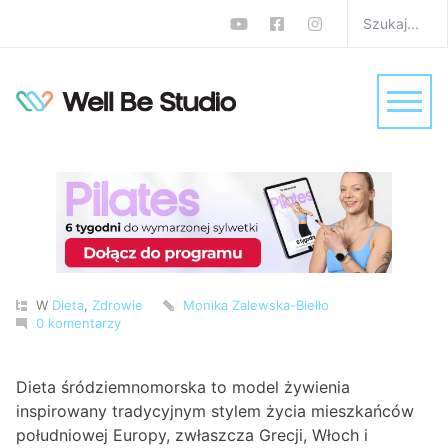
Dieta
śródziemnomorska:
wady i zalety, zasady.
Przewodnik dla
początkujących
W
Dieta
,
Zdrowie
Monika Zalewska-Biełło
0 komentarzy
Dieta śródziemnomorska to model żywienia
inspirowany tradycyjnym stylem życia mieszkańców
południowej Europy, zwłaszcza Grecji, Włoch i