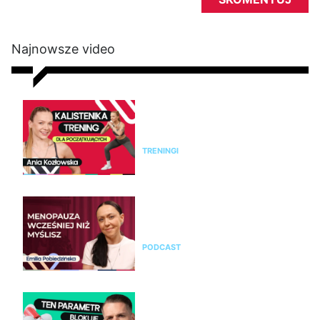
Najnowsze video
Kalistenika dla początkujących
w domu bez sprzętu. Trening
FBW dla kobiet
TRENINGI
Emilia Pobiedzińska o
menopauzie i perimenopauzie.
Jak je rozpoznać?
PODCAST
Nie chudniesz mimo diety i
ćwiczeń? Te wyniki badań mogą