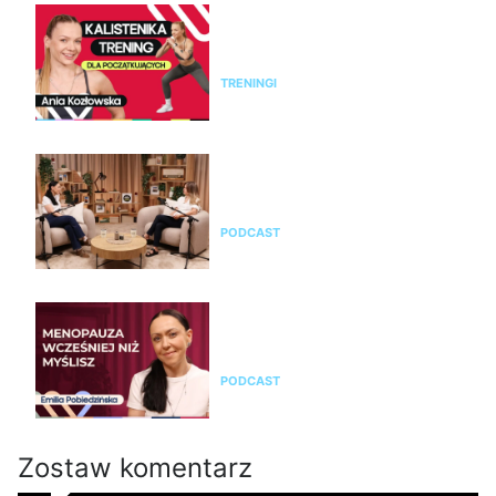
Kalistenika dla początkujących
w domu bez sprzętu. Trening
FBW dla kobiet
TRENINGI
Jak rozpoznać menopauzę i
przejść przez nią świadomie?
Rozmowa z Emilią Pobiedzińską
PODCAST
Emilia Pobiedzińska o
menopauzie i perimenopauzie.
Jak je rozpoznać?
PODCAST
Zostaw komentarz