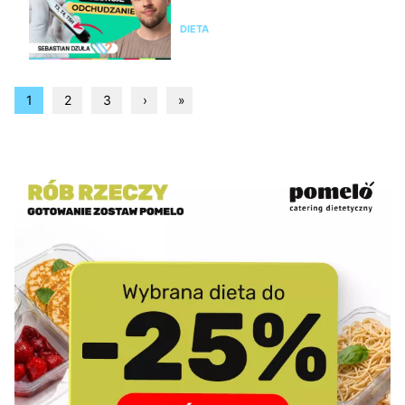
wyjaśnić dlaczego
DIETA
1
2
3
›
»