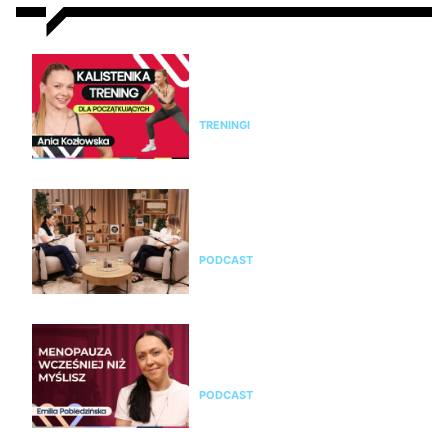
Kalistenika dla początkujących
w domu bez sprzętu. Trening
FBW dla kobiet
TRENINGI
Jak rozpoznać menopauzę i
przejść przez nią świadomie?
Rozmowa z Emilią Pobiedzińską
PODCAST
Emilia Pobiedzińska o
menopauzie i perimenopauzie.
Jak je rozpoznać?
PODCAST