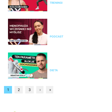
TRENINGI
Emilia Pobiedzińska o
menopauzie i perimenopauzie.
Jak je rozpoznać?
PODCAST
Nie chudniesz mimo diety i
ćwiczeń? Te wyniki badań mogą
wyjaśnić dlaczego
DIETA
1
2
3
›
»