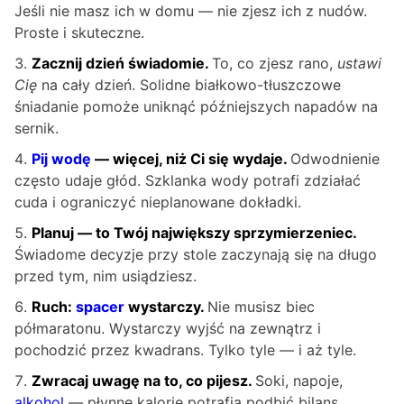
Jeśli nie masz ich w domu — nie zjesz ich z nudów.
Proste i skuteczne.
Zacznij dzień świadomie.
To, co zjesz rano,
ustawi
Cię
na cały dzień. Solidne białkowo-tłuszczowe
śniadanie pomoże uniknąć późniejszych napadów na
sernik.
Pij wodę
— więcej, niż Ci się wydaje.
Odwodnienie
często udaje głód. Szklanka wody potrafi zdziałać
cuda i ograniczyć nieplanowane dokładki.
Planuj — to Twój największy sprzymierzeniec.
Świadome decyzje przy stole zaczynają się na długo
przed tym, nim usiądziesz.
Ruch:
spacer
wystarczy.
Nie musisz biec
półmaratonu. Wystarczy wyjść na zewnątrz i
pochodzić przez kwadrans. Tylko tyle — i aż tyle.
Zwracaj uwagę na to, co pijesz.
Soki, napoje,
alkohol
— płynne kalorie potrafią podbić bilans