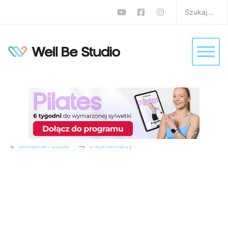
Jak nie przytyć w
święta? To wykonalne!
Dietetyk podsuwa 7
prostych zasad
W
Dieta
,
Porady ekspertów
,
Porady na zdrowie
,
Zdrowie
Sebastian Dzuła
0 komentarzy