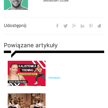
Sebastian Dzuła
Udostępnij:
Powiązane artykuły
Kalistenika dla początkujących
w domu bez sprzętu. Trening
FBW dla kobiet
TRENINGI
Jak rozpoznać menopauzę i
przejść przez nią świadomie?
Rozmowa z Emilią Pobiedzińską