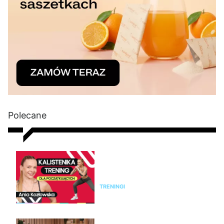
Polecane
Kalistenika dla początkujących
w domu bez sprzętu. Trening
FBW dla kobiet
TRENINGI
Jak rozpoznać menopauzę i