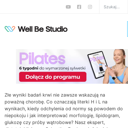
Wyniki badań krwi
wyszły źle? Nie panikuj!
Ekspert podpowiada, co
robić
W
Zdrowie
Sebastian Dzuła
0 komentarzy
Złe wyniki badań krwi nie zawsze wskazują na
poważną chorobę. Co oznaczają literki H i L na
wynikach, kiedy odchylenia od normy są powodem do
niepokoju i jak interpretować morfologię, lipidogram,
glukozę czy próby wątrobowe? Nasz ekspert,