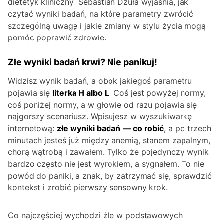
dietetyk kliniczny Sebastian Dzuła wyjaśnia, jak
czytać wyniki badań, na które parametry zwrócić
szczególną uwagę i jakie zmiany w stylu życia mogą
pomóc poprawić zdrowie.
Złe wyniki badań krwi? Nie panikuj!
Widzisz wynik badań, a obok jakiegoś parametru
pojawia się
literka H albo L
. Coś jest powyżej normy,
coś poniżej normy, a w głowie od razu pojawia się
najgorszy scenariusz. Wpisujesz w wyszukiwarkę
internetową:
złe wyniki badań
— co robić
, a po trzech
minutach jesteś już między anemią, stanem zapalnym,
chorą wątrobą i zawałem. Tylko że pojedynczy wynik
bardzo często nie jest wyrokiem, a sygnałem. To nie
powód do paniki, a znak, by zatrzymać się, sprawdzić
kontekst i zrobić pierwszy sensowny krok.
Co najczęściej wychodzi źle w podstawowych