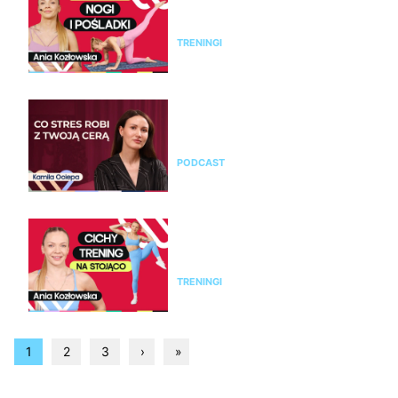
pośladki bez sprzętu. Ćwicz z
Anią Kozłowską
TRENINGI
Kamila Ociepa o pielęgnacji
skóry i o tym, jak na cerę
wpływa styl życia i… marketing
PODCAST
Trening bez skakania na całe
ciało. 25 minut ćwiczeń cardio
na stojąco
TRENINGI
1
2
3
›
»