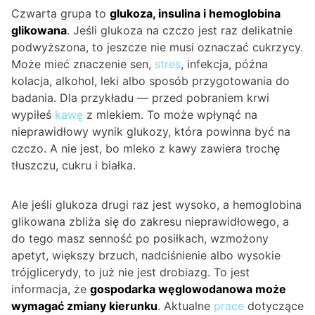
Czwarta grupa to
glukoza, insulina i hemoglobina
glikowana
. Jeśli glukoza na czczo jest raz delikatnie
podwyższona, to jeszcze nie musi oznaczać cukrzycy.
Może mieć znaczenie sen,
stres
, infekcja, późna
kolacja, alkohol, leki albo sposób przygotowania do
badania. Dla przykładu — przed pobraniem krwi
wypiłeś
kawę
z mlekiem. To może wpłynąć na
nieprawidłowy wynik glukozy, która powinna być na
czczo. A nie jest, bo mleko z kawy zawiera trochę
tłuszczu, cukru i białka.
Ale jeśli glukoza drugi raz jest wysoko, a hemoglobina
glikowana zbliża się do zakresu nieprawidłowego, a
do tego masz senność po posiłkach, wzmożony
apetyt, większy brzuch, nadciśnienie albo wysokie
trójglicerydy, to już nie jest drobiazg. To jest
informacja, że
gospodarka węglowodanowa może
wymagać zmiany kierunku
. Aktualne
prace
dotyczące