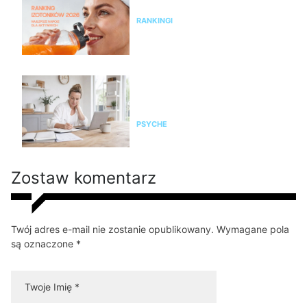
najlepsze napoje dla aktywnych
RANKINGI
Czy żyjesz w przewlekłym
stresie? Zrób test, zanim
organizm wystawi rachunek
PSYCHE
Zostaw komentarz
Twój adres e-mail nie zostanie opublikowany. Wymagane pola
są oznaczone *