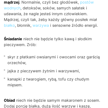
mądrzej
. Normalnie, czyli bez głodówek,
postów
wodnych
, detoksów, soków, samych sałatek i
udawania, że nagle jesteś innym człowiekiem.
Mądrzej, czyli tak, żeby każdy główny posiłek miał
białko
, błonnik,
warzywa
i sensowne źródło energii.
Śniadanie
niech nie będzie tylko kawą i słodkim
pieczywem. Zrób:
skyr z płatkami owsianymi i owocami oraz garścią
orzechów,
jajka z pieczywem żytnim i warzywami,
kanapki z twarogiem, rybą, tofu czy chudym
mięsem.
Obiad
niech nie będzie samym makaronem z sosem.
Dodaj porcję białka, dużą ilość warzyw i kaszę,