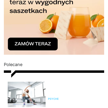
Polecane
Pilates na stres i napięcie. Jak
pomaga kobietom odzyskać
spokój i równowagę?
PSYCHE