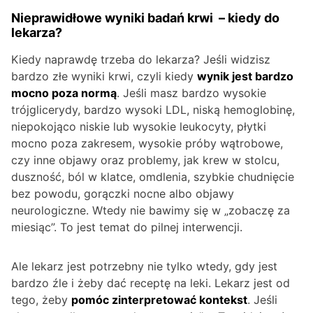
Nieprawidłowe wyniki badań krwi – kiedy do
lekarza?
Kiedy naprawdę trzeba do lekarza? Jeśli widzisz
bardzo złe wyniki krwi, czyli kiedy
wynik jest bardzo
mocno poza normą
. Jeśli masz bardzo wysokie
trójglicerydy, bardzo wysoki LDL, niską hemoglobinę,
niepokojąco niskie lub wysokie leukocyty, płytki
mocno poza zakresem, wysokie próby wątrobowe,
czy inne objawy oraz problemy, jak krew w stolcu,
duszność, ból w klatce, omdlenia, szybkie chudnięcie
bez powodu, gorączki nocne albo objawy
neurologiczne. Wtedy nie bawimy się w „zobaczę za
miesiąc”. To jest temat do pilnej interwencji.
Ale lekarz jest potrzebny nie tylko wtedy, gdy jest
bardzo źle i żeby dać receptę na leki. Lekarz jest od
tego, żeby
pomóc zinterpretować kontekst
. Jeśli