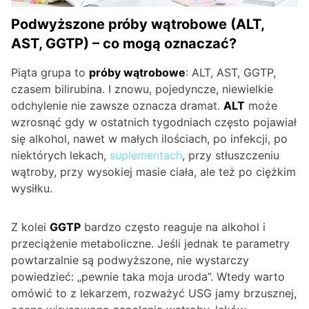
Podwyższone próby wątrobowe (ALT,
AST, GGTP) – co mogą oznaczać?
Piąta grupa to
próby wątrobowe
: ALT, AST, GGTP,
czasem bilirubina. I znowu, pojedyncze, niewielkie
odchylenie nie zawsze oznacza dramat.
ALT
może
wzrosnąć gdy w ostatnich tygodniach często pojawiał
się alkohol, nawet w małych ilościach, po infekcji, po
niektórych lekach,
suplementach
, przy stłuszczeniu
wątroby, przy wysokiej masie ciała, ale też po ciężkim
wysiłku.
Z kolei
GGTP
bardzo często reaguje na alkohol i
przeciążenie metaboliczne. Jeśli jednak te parametry
powtarzalnie są podwyższone, nie wystarczy
powiedzieć: „pewnie taka moja uroda”. Wtedy warto
omówić to z lekarzem, rozważyć USG jamy brzusznej,