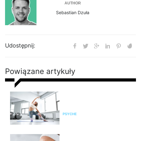
AUTHOR
Sebastian Dzuła
Udostępnij:
Powiązane artykuły
Pilates na stres i napięcie. Jak
pomaga kobietom odzyskać
spokój i równowagę?
PSYCHE
Ranking izotoników 2026 –