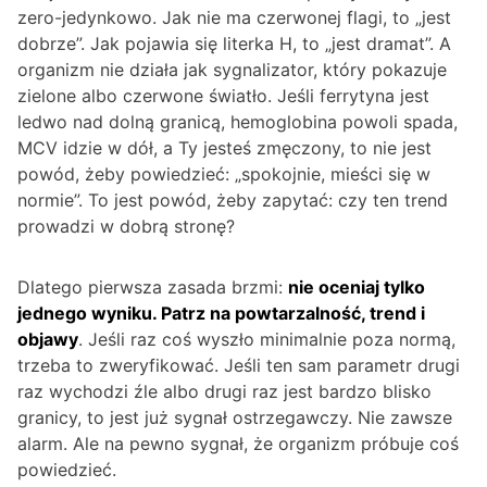
zero-jedynkowo. Jak nie ma czerwonej flagi, to „jest
dobrze”. Jak pojawia się literka H, to „jest dramat”. A
organizm nie działa jak sygnalizator, który pokazuje
zielone albo czerwone światło. Jeśli ferrytyna jest
ledwo nad dolną granicą, hemoglobina powoli spada,
MCV idzie w dół, a Ty jesteś zmęczony, to nie jest
powód, żeby powiedzieć: „spokojnie, mieści się w
normie”. To jest powód, żeby zapytać: czy ten trend
prowadzi w dobrą stronę?
Dlatego pierwsza zasada brzmi:
nie oceniaj tylko
jednego wyniku. Patrz na powtarzalność, trend i
objawy
. Jeśli raz coś wyszło minimalnie poza normą,
trzeba to zweryfikować. Jeśli ten sam parametr drugi
raz wychodzi źle albo drugi raz jest bardzo blisko
granicy, to jest już sygnał ostrzegawczy. Nie zawsze
alarm. Ale na pewno sygnał, że organizm próbuje coś
powiedzieć.