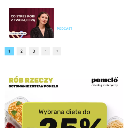
Kamila Ociepa o pielęgnacji
skóry i o tym, jak na cerę
wpływa styl życia i… marketing
PODCAST
1
2
3
›
»