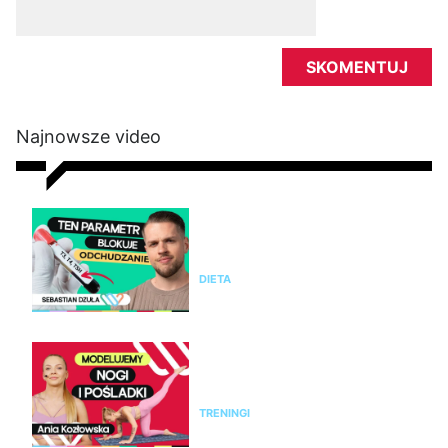
Najnowsze video
Nie chudniesz mimo diety i
ćwiczeń? Te wyniki badań mogą
wyjaśnić dlaczego
DIETA
Modelujący trening na nogi i
pośladki bez sprzętu. Ćwicz z
Anią Kozłowską
TRENINGI