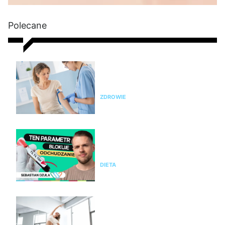
Polecane
Nie chudniesz? Rada dietetyka:
zrób badania i sprawdź te
parametry krwi
ZDROWIE
Nie chudniesz mimo diety i
ćwiczeń? Te wyniki badań mogą
wyjaśnić dlaczego
DIETA
Pilates na stres i napięcie. Jak
pomaga kobietom odzyskać
spokój i równowagę?