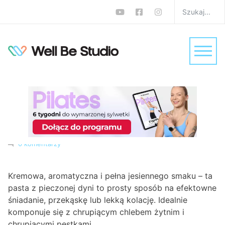
Kanapki z pastą z
pieczonej dyni. Kolacja i
szybka przekąska na
zimno
W
Dieta
,
Przepisy
Monika Zalewska-Biełło
0 komentarzy
Kremowa, aromatyczna i pełna jesiennego smaku – ta
pasta z pieczonej dyni to prosty sposób na efektowne
śniadanie, przekąskę lub lekką kolację. Idealnie
komponuje się z chrupiącym chlebem żytnim i
chrupiącymi pestkami.