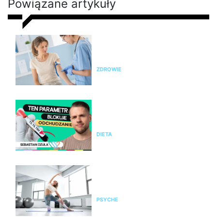
Powiązane artykuły
Nie chudniesz? Rada dietetyka:
zrób badania i sprawdź te
parametry krwi
ZDROWIE
Nie chudniesz mimo diety i
ćwiczeń? Te wyniki badań mogą
wyjaśnić dlaczego
DIETA
Pilates na stres i napięcie. Jak
pomaga kobietom odzyskać
spokój i równowagę?
PSYCHE