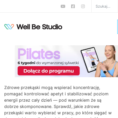
Lista zdrowych
przekąsek. Co jeść
między posiłkami, żeby
mieć energię?
W
Dieta
Monika Zalewska-Biełło
0 komentarzy
Zdrowe przekąski mogą wspierać koncentrację,
pomagać kontrolować apetyt i stabilizować poziom
energii przez cały dzień — pod warunkiem że są
dobrze skomponowane. Sprawdź, jakie zdrowe
przekąski warto wybierać w pracy, po które sięgać w