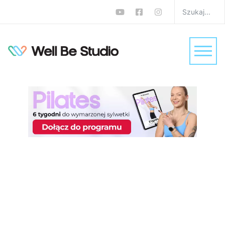
Najlepsze i najgorsze
źródła białka okiem
dietetyka. Co warto
jeść?
W
Dieta
,
Zdrowie
Sebastian Dzuła
0 komentarzy