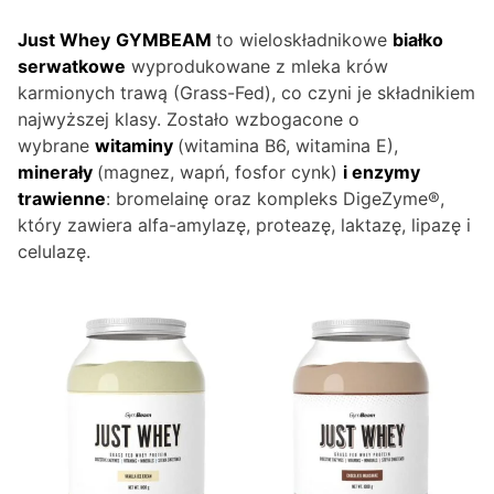
Just Whey
GYMBEAM
to wieloskładnikowe
białko
serwatkowe
wyprodukowane z mleka krów
karmionych trawą (Grass-Fed), co czyni je składnikiem
najwyższej klasy. Zostało wzbogacone o
wybrane
witaminy
(witamina B6, witamina E),
minerały
(magnez, wapń, fosfor cynk)
i enzymy
trawienne
: bromelainę oraz kompleks DigeZyme®,
który zawiera alfa-amylazę, proteazę, laktazę, lipazę i
celulazę.