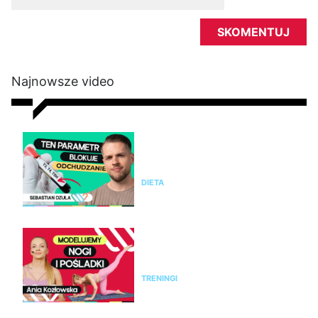
Najnowsze video
Nie chudniesz mimo diety i
ćwiczeń? Te wyniki badań mogą
wyjaśnić dlaczego
DIETA
Modelujący trening na nogi i
pośladki bez sprzętu. Ćwicz z
Anią Kozłowską
TRENINGI