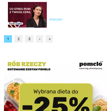
Kamila Ociepa o pielęgnacji
skóry i o tym, jak na cerę
wpływa styl życia i… marketing
PODCAST
1
2
3
›
»