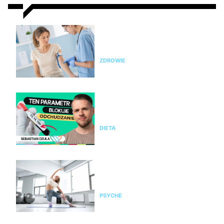
Nie chudniesz? Rada dietetyka:
zrób badania i sprawdź te
parametry krwi
ZDROWIE
Nie chudniesz mimo diety i
ćwiczeń? Te wyniki badań mogą
wyjaśnić dlaczego
DIETA
Pilates na stres i napięcie. Jak
pomaga kobietom odzyskać
spokój i równowagę?
PSYCHE