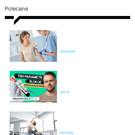
Polecane
Nie chudniesz? Rada dietetyka:
zrób badania i sprawdź te
parametry krwi
ZDROWIE
Nie chudniesz mimo diety i
ćwiczeń? Te wyniki badań mogą
wyjaśnić dlaczego
DIETA
Pilates na stres i napięcie. Jak
pomaga kobietom odzyskać
spokój i równowagę?
PSYCHE