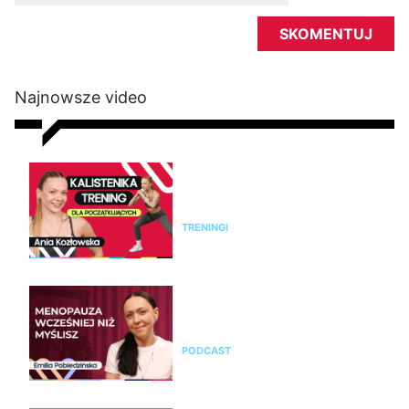
Najnowsze video
Kalistenika dla początkujących
w domu bez sprzętu. Trening
FBW dla kobiet
TRENINGI
Emilia Pobiedzińska o
menopauzie i perimenopauzie.
Jak je rozpoznać?
PODCAST