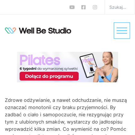
Zamień, nie rezygnuj!
Sprytna i praktyczna
lista zamienników w
diecie
W
Dieta
Monika Zalewska-Biełło
0 komentarzy
Zdrowe odżywianie, a nawet odchudzanie, nie muszą
oznaczać monotonii czy braku przyjemności. By
zadbać o ciało i samopoczucie, nie rezygnując przy
tym z ulubionych smaków, wystarczy do jadłospisu
wprowadzić kilka zmian. Co wymienić na co? Pomóc