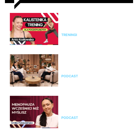
Kalistenika dla początkujących
w domu bez sprzętu. Trening
FBW dla kobiet
TRENINGI
Jak rozpoznać menopauzę i
przejść przez nią świadomie?
Rozmowa z Emilią Pobiedzińską
PODCAST
Emilia Pobiedzińska o
menopauzie i perimenopauzie.
Jak je rozpoznać?
PODCAST