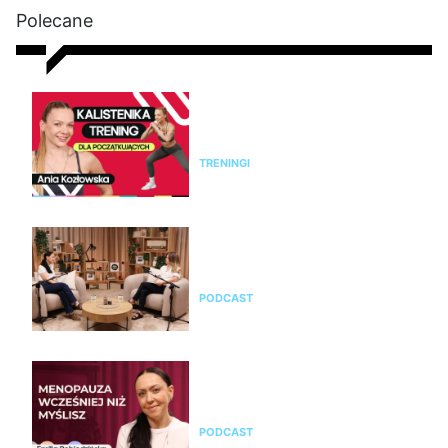
Polecane
Kalistenika dla początkujących
w domu bez sprzętu. Trening
FBW dla kobiet
TRENINGI
Jak rozpoznać menopauzę i
przejść przez nią świadomie?
Rozmowa z Emilią Pobiedzińską
PODCAST
Emilia Pobiedzińska o
menopauzie i perimenopauzie.
Jak je rozpoznać?
PODCAST