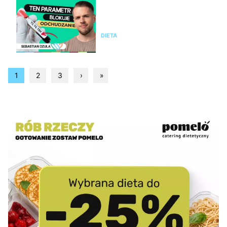
Nie chudniesz mimo diety i
ćwiczeń? Te wyniki badań mogą
wyjaśnić dlaczego
DIETA
1
2
3
›
»