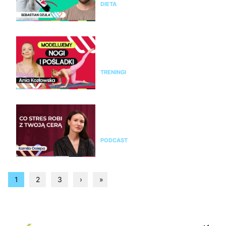
DIETA
Modelujący trening na nogi i
pośladki bez sprzętu. Ćwicz z
Anią Kozłowską
TRENINGI
Kamila Ociepa o pielęgnacji
skóry i o tym, jak na cerę
wpływa styl życia i… marketing
PODCAST
1
2
3
›
»