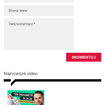
Najnowsze video
Nie chudniesz mimo diety i
ćwiczeń? Te wyniki badań mogą
wyjaśnić dlaczego