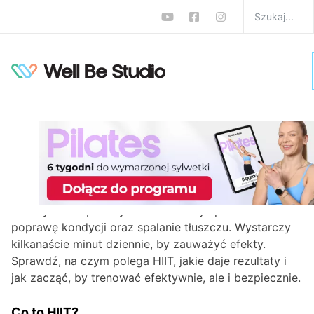
Trening HIIT – przykłady,
zasady i efekty
W
Treningi
Monika Zalewska-Biełło
0 komentarzy
Trening HIIT, czyli interwałowy trening o wysokiej
intensywności, to szybki i skuteczny sposób na
poprawę kondycji oraz spalanie tłuszczu. Wystarczy
kilkanaście minut dziennie, by zauważyć efekty.
Sprawdź, na czym polega HIIT, jakie daje rezultaty i
jak zacząć, by trenować efektywnie, ale i bezpiecznie.
Co to HIIT?