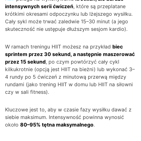
intensywnych serii ćwiczeń
, które są przeplatane
krótkimi okresami odpoczynku lub lżejszego wysiłku.
Cały sykl może trwać zaledwie 15–30 minut (a jego
skuteczność nie ustępuje dłuższym sesjom kardio).
W ramach treningu HIIT możesz na przykład
biec
sprintem przez 30 sekund, a następnie maszerować
przez 15 sekund
, po czym powtórzyć cały cykl
kilkukrotnie (opcją jest HIIT na bieżni) lub wykonać 3–
4 rundy po 5 ćwiczeń z minutową przerwą między
rundami (jako trening HIIT w domu lub HIIT na siłowni
czy w sali fitness).
Kluczowe jest to, aby w czasie fazy wysiłku dawać z
siebie maksimum. Intensywność powinna wynosić
około
80–95% tętna maksymalnego
.