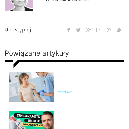
Udostępnij:
Powiązane artykuły
Nie chudniesz? Rada dietetyka:
zrób badania i sprawdź te
parametry krwi
ZDROWIE
Nie chudniesz mimo diety i
ćwiczeń? Te wyniki badań mogą
wyjaśnić dlaczego