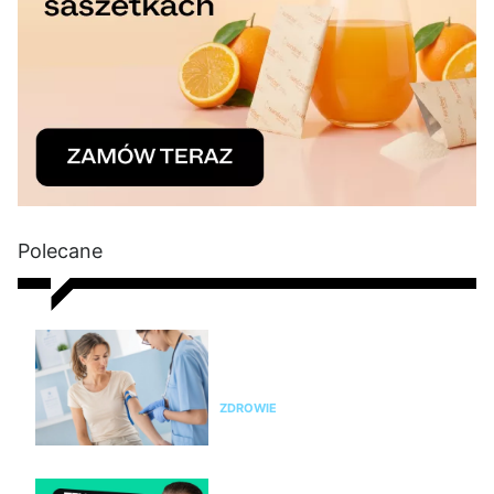
Polecane
Nie chudniesz? Rada dietetyka:
zrób badania i sprawdź te
parametry krwi
ZDROWIE
Nie chudniesz mimo diety i