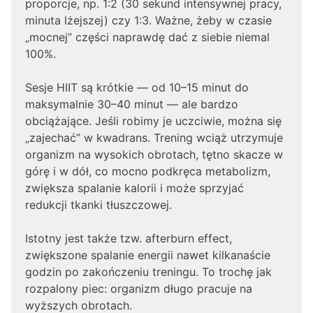
proporcje, np. 1:2 (30 sekund intensywnej pracy,
minuta lżejszej) czy 1:3. Ważne, żeby w czasie
„mocnej” części naprawdę dać z siebie niemal
100%.
Sesje HIIT są krótkie — od 10–15 minut do
maksymalnie 30–40 minut — ale bardzo
obciążające. Jeśli robimy je uczciwie, można się
„zajechać” w kwadrans. Trening wciąż utrzymuje
organizm na wysokich obrotach, tętno skacze w
górę i w dół, co mocno podkręca metabolizm,
zwiększa spalanie kalorii i może sprzyjać
redukcji tkanki tłuszczowej.
Istotny jest także tzw. afterburn effect,
zwiększone spalanie energii nawet kilkanaście
godzin po zakończeniu treningu. To trochę jak
rozpalony piec: organizm długo pracuje na
wyższych obrotach.