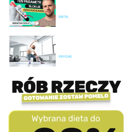
ćwiczeń? Te wyniki badań mogą
wyjaśnić dlaczego
DIETA
Pilates na stres i napięcie. Jak
pomaga kobietom odzyskać
spokój i równowagę?
PSYCHE