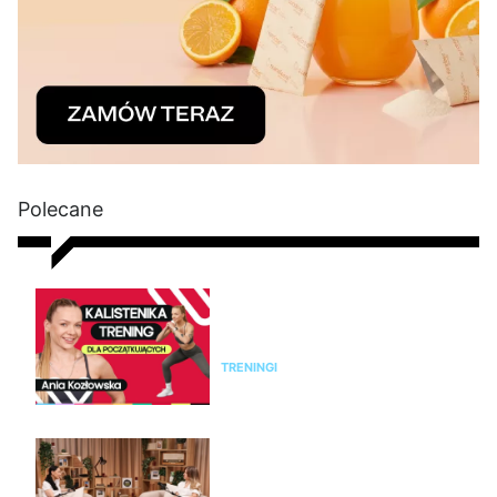
Polecane
Kalistenika dla początkujących
w domu bez sprzętu. Trening
FBW dla kobiet
TRENINGI
Jak rozpoznać menopauzę i
przejść przez nią świadomie?
Rozmowa z Emilią Pobiedzińską