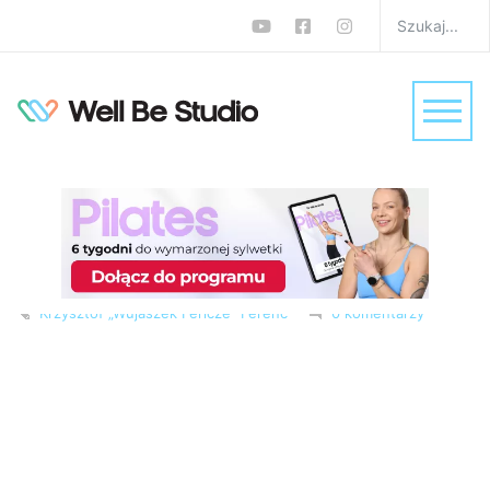
Trening interwałowy w
domu – 30 minut
spalania i mocy. Trenuj
FBW bez sprzętu
W
FBW
,
Trening na całe ciało
,
Trening w domu
,
Treningi
Krzysztof „Wujaszek Fericze” Ferenc
0 komentarzy