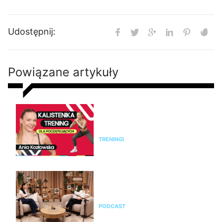
Udostępnij:
Powiązane artykuły
Kalistenika dla początkujących
w domu bez sprzętu. Trening
FBW dla kobiet
TRENINGI
Jak rozpoznać menopauzę i
przejść przez nią świadomie?
Rozmowa z Emilią Pobiedzińską
PODCAST