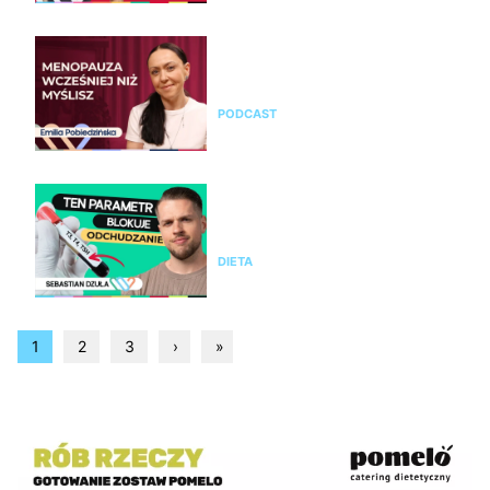
Emilia Pobiedzińska o
menopauzie i perimenopauzie.
Jak je rozpoznać?
PODCAST
Nie chudniesz mimo diety i
ćwiczeń? Te wyniki badań mogą
wyjaśnić dlaczego
DIETA
1
2
3
›
»