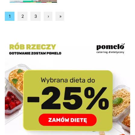
1
2
3
›
»