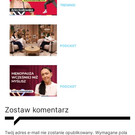
TRENINGI
Jak rozpoznać menopauzę i
przejść przez nią świadomie?
Rozmowa z Emilią Pobiedzińską
PODCAST
Emilia Pobiedzińska o
menopauzie i perimenopauzie.
Jak je rozpoznać?
PODCAST
Zostaw komentarz
Twój adres e-mail nie zostanie opublikowany. Wymagane pola