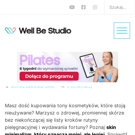
Skin minimalizm – prosta
pielęgnacja dla zdrowej
skóry i wewnętrznej
równowagi
W
Kosmetyki
,
Pielęgnacja
,
Uroda
Monika Zalewska-Biełło
0 komentarzy
Masz dość kupowania tony kosmetyków, które stoją
nieużywane? Marzysz o zdrowej, promiennej skórze
bez niekończącej się listy kroków rutyny
pielęgnacyjnej i wydawania fortuny? Poznaj
skin
minimalizm, który oznacza
mniej, ale lepiej
. Sprawdź,