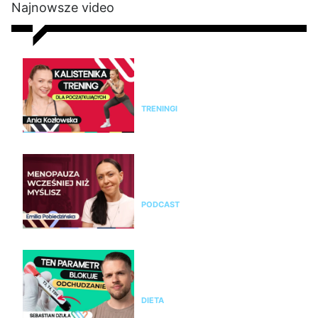
Najnowsze video
Kalistenika dla początkujących
w domu bez sprzętu. Trening
FBW dla kobiet
TRENINGI
Emilia Pobiedzińska o
menopauzie i perimenopauzie.
Jak je rozpoznać?
PODCAST
Nie chudniesz mimo diety i
ćwiczeń? Te wyniki badań mogą
wyjaśnić dlaczego
DIETA