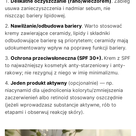
Delikatne oczyszczanie (rano/wieczorem)
. Zabieg
usuwa zanieczyszczenia i nadmiar sebum, nie
niszcząc bariery lipidowej.
Nawilżanie/odbudowa bariery
. Warto stosować
kremy zawierające ceramidy, lipidy i składniki
odbudowujące barierę są priorytetem; ceramidy mają
udokumentowany wpływ na poprawę funkcji bariery.
Ochrona przeciwsłoneczna (SPF 30+).
Krem z SPF
to najważniejszy kosmetyk anty-starzeniowy i anty-
rakowy; nie rezygnuj z niego w imię minimalizmu.
Jeden produkt aktywny
(opcjonalnie) — np.
niacynamid dla ujednolicenia kolorytu/zmniejszenia
zaczerwienień albo retinoid stosowany oszczędnie
(jeżeli wprowadzasz substancje aktywne, rób to
etapami i obserwuj reakcję skóry).