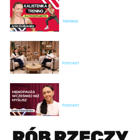
Kalistenika dla początkujących
w domu bez sprzętu. Trening
FBW dla kobiet
TRENINGI
Jak rozpoznać menopauzę i
przejść przez nią świadomie?
Rozmowa z Emilią Pobiedzińską
PODCAST
Emilia Pobiedzińska o
menopauzie i perimenopauzie.
Jak je rozpoznać?
PODCAST