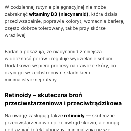
W codziennej rutynie pielęgnacyjnej nie może
zabraknąć
witaminy B3 (niacynamid)
, która działa
przeciwzapalnie, poprawia koloryt, wzmacnia barierę,
często dobrze tolerowany, także przy skórze
wrażliwej.
Badania pokazują, że niacynamid zmniejsza
widoczność porów i reguluje wydzielanie sebum.
Dodatkowo wspiera procesy naprawcze skóry, co
czyni go wszechstronnym składnikiem
minimalistycznej rutyny.
Retinoidy
– skuteczna broń
przeciwstarzeniowa i przeciwtrądzikowa
Na uwagę zasługują także
retinoidy
— skuteczne
przeciwstarzeniowo i przeciwtrądzikowo, ale mogą
podrażniać (efekt uboczny minimalizują niższe