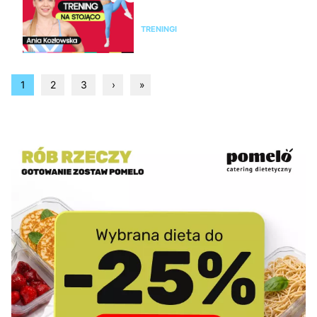
na stojąco
TRENINGI
1
2
3
›
»