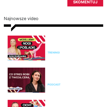
Najnowsze video
Modelujący trening na nogi i
pośladki bez sprzętu. Ćwicz z
Anią Kozłowską
TRENINGI
Kamila Ociepa o pielęgnacji
skóry i o tym, jak na cerę
wpływa styl życia i… marketing
PODCAST
Trening bez skakania na całe
ciało. 25 minut ćwiczeń cardio