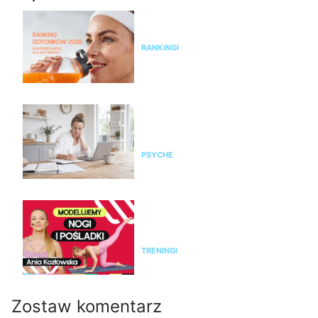
Ranking izotoników 2026 –
najlepsze napoje dla aktywnych
RANKINGI
Czy żyjesz w przewlekłym
stresie? Zrób test, zanim
organizm wystawi rachunek
PSYCHE
Modelujący trening na nogi i
pośladki bez sprzętu. Ćwicz z
Anią Kozłowską
TRENINGI
Zostaw komentarz