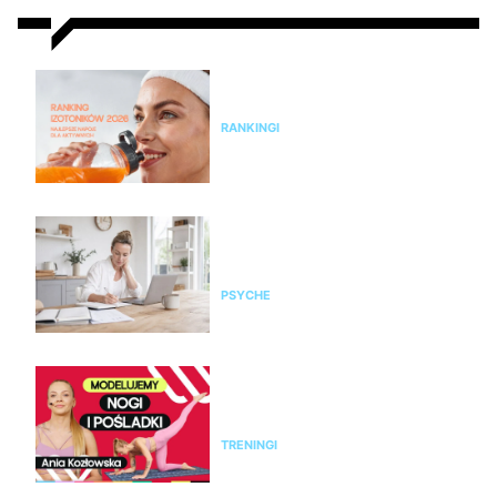
Ranking izotoników 2026 –
najlepsze napoje dla aktywnych
RANKINGI
Czy żyjesz w przewlekłym
stresie? Zrób test, zanim
organizm wystawi rachunek
PSYCHE
Modelujący trening na nogi i
pośladki bez sprzętu. Ćwicz z
Anią Kozłowską
TRENINGI