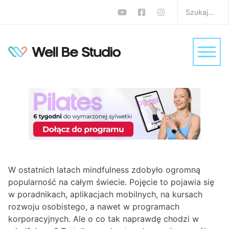
O co chodzi w
mindfulness? Uważność
w teorii i praktyce, w
codziennym życiu
W
Psyche
Ada Kuśmierek
0 komentarzy
W ostatnich latach mindfulness zdobyło ogromną
popularność na całym świecie. Pojęcie to pojawia się
w poradnikach, aplikacjach mobilnych, na kursach
rozwoju osobistego, a nawet w programach
korporacyjnych. Ale o co tak naprawdę chodzi w