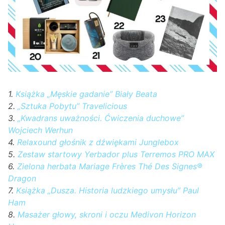
1.
Książka „Męskie gadanie” Biały Beata
2.
„Sztuka Pobytu” Travelicious
3.
„
Kwadrans uważności. Ćwiczenia duchowe
”
Wojciech Werhun
4.
Relaxound głośnik z dźwiękami Junglebox
5.
Zestaw startowy Yerbador plus Terremos PRO MAX
6.
Zielona herbata Mariage Frères Thé Des Signes®
Dragon
7.
Książka „Dusza. Historia ludzkiego umysłu” Paul
Ham
8.
Masażer głowy, skroni i oczu Medivon Horizon