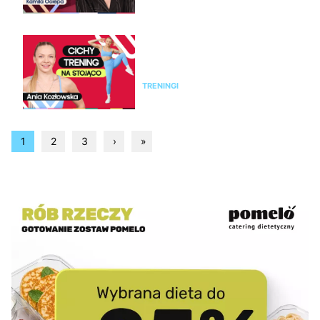
Trening bez skakania na całe
ciało. 25 minut ćwiczeń cardio
na stojąco
TRENINGI
1
2
3
›
»