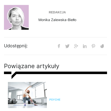
REDAKCJA
Monika Zalewska-Biełło
Udostępnij:
Powiązane artykuły
Pilates na stres i napięcie. Jak
pomaga kobietom odzyskać
spokój i równowagę?
PSYCHE