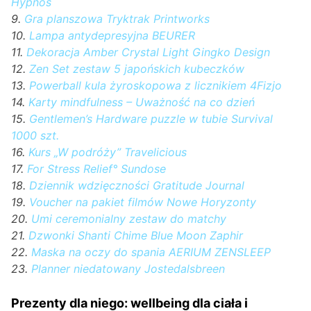
Hypnos
9.
Gra planszowa Tryktrak Printworks
10.
Lampa antydepresyjna BEURER
11.
Dekoracja Amber Crystal Light Gingko Design
12.
Zen Set zestaw 5 japońskich kubeczków
13.
Powerball kula żyroskopowa z licznikiem 4Fizjo
14.
Karty mindfulness – Uważność na co dzień
15.
Gentlemen’s Hardware puzzle w tubie Survival
1000 szt.
16.
Kurs „W podróży” Travelicious
17.
For Stress Relief° Sundose
18.
Dziennik wdzięczności Gratitude Journal
19.
Voucher na pakiet filmów Nowe Horyzonty
20.
Umi ceremonialny zestaw do matchy
21.
Dzwonki Shanti Chime Blue Moon Zaphir
22.
Maska na oczy do spania AERIUM ZENSLEEP
23.
Planner niedatowany Jostedalsbreen
Prezenty dla niego: wellbeing dla ciała i