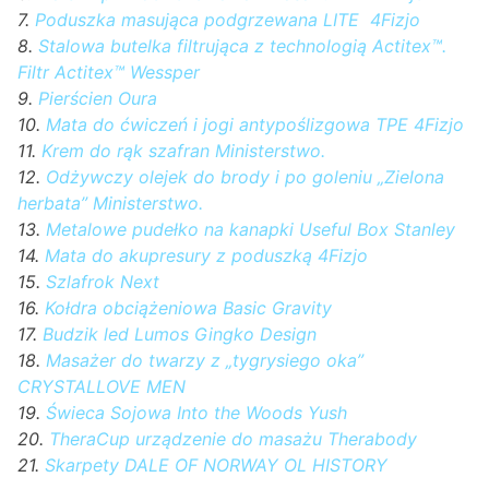
7.
Poduszka masująca podgrzewana LITE 4Fizjo
8.
Stalowa butelka filtrująca z technologią Actitex™.
Filtr Actitex™ Wessper
9.
Pierścien Oura
10.
Mata do ćwiczeń i jogi antypoślizgowa TPE 4Fizjo
11.
Krem do rąk szafran Ministerstwo.
12.
Odżywczy olejek do brody i po goleniu „Zielona
herbata” Ministerstwo.
13.
Metalowe pudełko na kanapki Useful Box Stanley
14.
Mata do akupresury z poduszką 4Fizjo
15.
Szlafrok Next
16.
Kołdra obciążeniowa Basic Gravity
17.
Budzik led Lumos Gingko Design
18.
Masażer do twarzy z „tygrysiego oka”
CRYSTALLOVE MEN
19.
Świeca Sojowa Into the Woods Yush
20.
TheraCup urządzenie do masażu Therabody
21.
Skarpety DALE OF NORWAY OL HISTORY