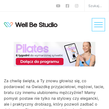
Prezentownik dla niego
2025: prezenty dla ciała i
umysłu w duchu
wellbeing
W
Psyche
Monika Zalewska-Biełło
1 comment
Za chwilę święta, a Ty znowu głowisz się, co
podarować na Gwiazdkę przyjacielowi, mężowi, tacie,
bratu czy innemu ulubionemu mężczyźnie? Mamy
pomysł: postaw nie tylko na stylowy czy elegancki,
ale i praktyczny drobiazg, który pozwoli zadbać o