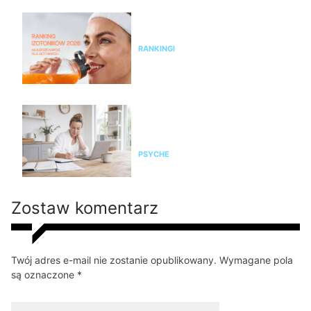
Ranking izotoników 2026 –
najlepsze napoje dla aktywnych
RANKINGI
Czy żyjesz w przewlekłym
stresie? Zrób test, zanim
organizm wystawi rachunek
PSYCHE
Zostaw komentarz
Twój adres e-mail nie zostanie opublikowany. Wymagane pola
są oznaczone *