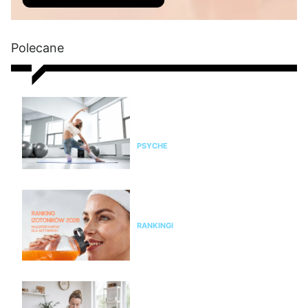
Polecane
Pilates na stres i napięcie. Jak
pomaga kobietom odzyskać
spokój i równowagę?
PSYCHE
Ranking izotoników 2026 –
najlepsze napoje dla aktywnych
RANKINGI
Czy żyjesz w przewlekłym
stresie? Zrób test, zanim