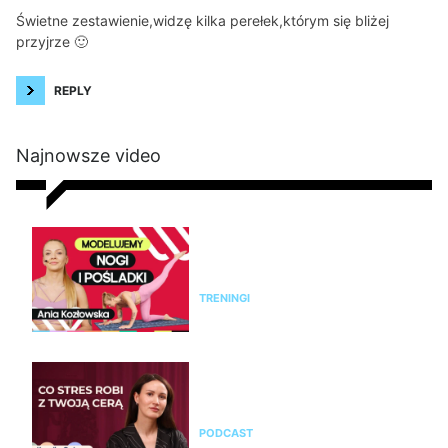
Świetne zestawienie,widzę kilka perełek,którym się bliżej
przyjrze 🙂
REPLY
Najnowsze video
Modelujący trening na nogi i
pośladki bez sprzętu. Ćwicz z
Anią Kozłowską
TRENINGI
Kamila Ociepa o pielęgnacji
skóry i o tym, jak na cerę
wpływa styl życia i… marketing
PODCAST