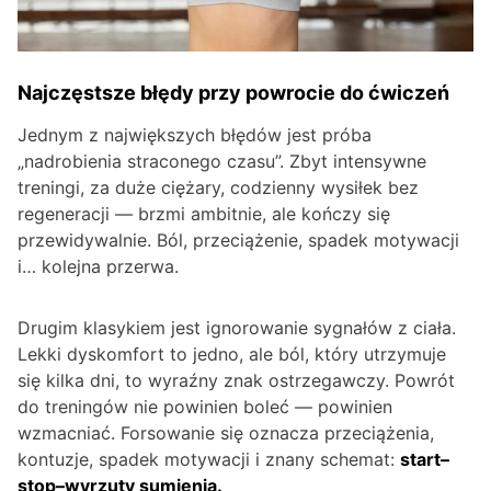
Najczęstsze błędy przy powrocie do ćwiczeń
Jednym z największych błędów jest próba
„nadrobienia straconego czasu”. Zbyt intensywne
treningi, za duże ciężary, codzienny wysiłek bez
regeneracji — brzmi ambitnie, ale kończy się
przewidywalnie. Ból, przeciążenie, spadek motywacji
i… kolejna przerwa.
Drugim klasykiem jest ignorowanie sygnałów z ciała.
Lekki dyskomfort to jedno, ale ból, który utrzymuje
się kilka dni, to wyraźny znak ostrzegawczy. Powrót
do treningów nie powinien boleć — powinien
wzmacniać. Forsowanie się oznacza przeciążenia,
kontuzje, spadek motywacji i znany schemat:
start–
stop–wyrzuty sumienia
.