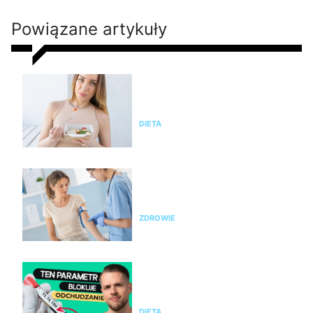
Powiązane artykuły
Czy dieta pudełkowa jest
zdrowa? Zalety i wady cateringu
dietetycznego, opinia eksperta
DIETA
Nie chudniesz? Rada dietetyka:
zrób badania i sprawdź te
parametry krwi
ZDROWIE
Nie chudniesz mimo diety i
ćwiczeń? Te wyniki badań mogą
wyjaśnić dlaczego
DIETA