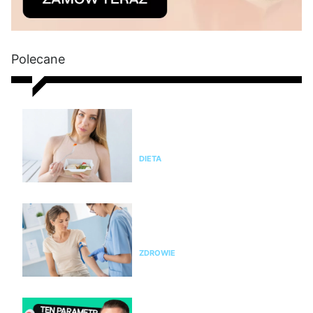
Polecane
Czy dieta pudełkowa jest
zdrowa? Zalety i wady cateringu
dietetycznego, opinia eksperta
DIETA
Nie chudniesz? Rada dietetyka:
zrób badania i sprawdź te
parametry krwi
ZDROWIE
Nie chudniesz mimo diety i