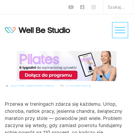
Jak wrócić do treningów
po przerwie? Rozsądny
(i skuteczny) plan bez
presji
W
Porady na zdrowie
,
Trening w domu
,
Treningi
,
Zdrowie
Monika Zalewska-Biełło
0 komentarzy
Przerwa w treningach zdarza się każdemu. Urlop,
choroba, natłok pracy, jesienna chandra, świąteczny
maraton przy stole — powodów jest wiele. Problem
zaczyna się wtedy, gdy zamiast powrotu fundujemy
sobie powrót na 110 procent, co kończy się