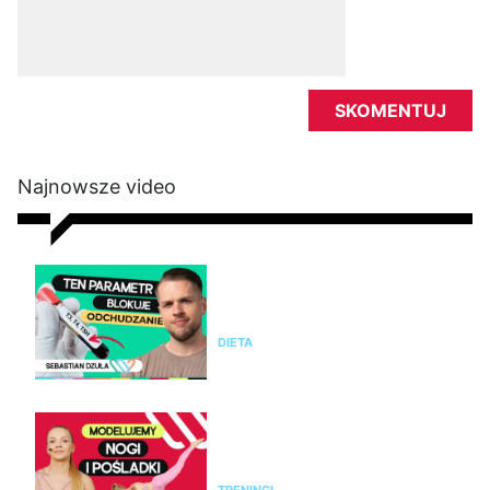
Najnowsze video
Nie chudniesz mimo diety i
ćwiczeń? Te wyniki badań mogą
wyjaśnić dlaczego
DIETA
Modelujący trening na nogi i
pośladki bez sprzętu. Ćwicz z
Anią Kozłowską
TRENINGI