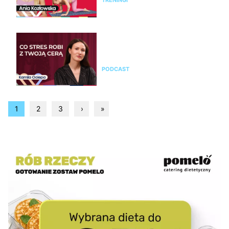
Kamila Ociepa o pielęgnacji
skóry i o tym, jak na cerę
wpływa styl życia i… marketing
PODCAST
1
2
3
›
»