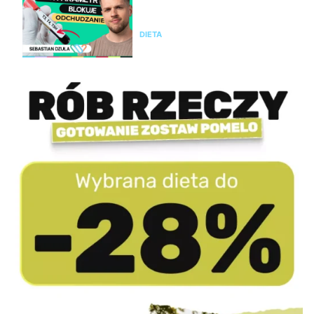
ćwiczeń? Te wyniki badań mogą
wyjaśnić dlaczego
DIETA