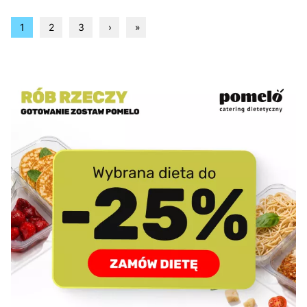
1
2
3
›
»