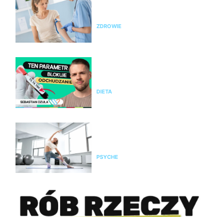
zrób badania i sprawdź te
parametry krwi
ZDROWIE
Nie chudniesz mimo diety i
ćwiczeń? Te wyniki badań mogą
wyjaśnić dlaczego
DIETA
Pilates na stres i napięcie. Jak
pomaga kobietom odzyskać
spokój i równowagę?
PSYCHE