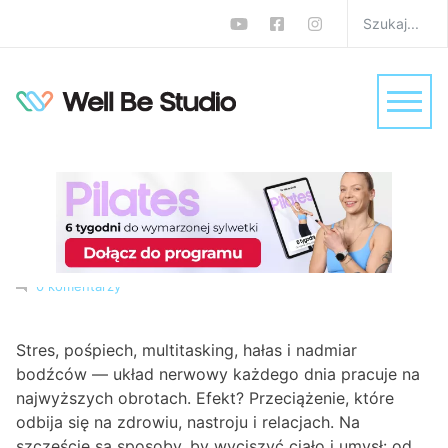
Jak wyciszyć układ
nerwowy? Poznaj
sprawdzone sposoby na
redukcję stresu
W
Psyche
,
Zdrowie
Monika Zalewska-Biełło
0 komentarzy
Stres, pośpiech, multitasking, hałas i nadmiar
bodźców — układ nerwowy każdego dnia pracuje na
najwyższych obrotach. Efekt? Przeciążenie, które
odbija się na zdrowiu, nastroju i relacjach. Na
szczęście są sposoby, by wyciszyć ciało i umysł: od