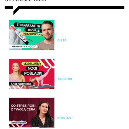
Nie chudniesz mimo diety i
ćwiczeń? Te wyniki badań mogą
wyjaśnić dlaczego
DIETA
Modelujący trening na nogi i
pośladki bez sprzętu. Ćwicz z
Anią Kozłowską
TRENINGI
Kamila Ociepa o pielęgnacji
skóry i o tym, jak na cerę
wpływa styl życia i… marketing
PODCAST