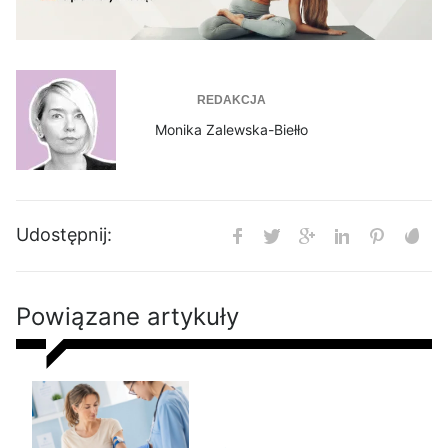
REDAKCJA
Monika Zalewska-Biełło
Udostępnij:
Powiązane artykuły
Nie chudniesz? Rada dietetyka:
zrób badania i sprawdź te
parametry krwi