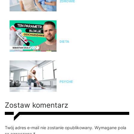
ZDROWIE
Nie chudniesz mimo diety i
ćwiczeń? Te wyniki badań mogą
wyjaśnić dlaczego
DIETA
Pilates na stres i napięcie. Jak
pomaga kobietom odzyskać
spokój i równowagę?
PSYCHE
Zostaw komentarz
Twój adres e-mail nie zostanie opublikowany. Wymagane pola
są oznaczone *