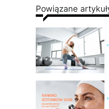
Powiązane artykuł
P
o
P
R
R