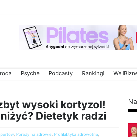
roda
Psyche
Podcasty
Rankingi
WellBizn
Na
zbyt wysoki kortyzol!
niżyć? Dietetyk radzi
spertów
,
Porady na zdrowie
,
Profilaktyka zdrowotna
,