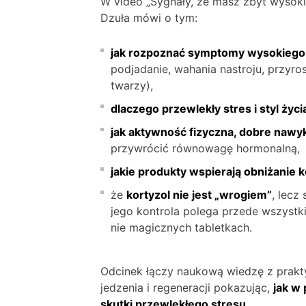
W video „Sygnały, że masz zbyt wysoki 
Dzuła mówi o tym:
jak rozpoznać symptomy wysokiego 
podjadanie, wahania nastroju, przyros
twarzy),
dlaczego przewlekły stres i styl ży
jak aktywność fizyczna, dobre nawy
przywrócić równowagę hormonalną,
jakie produkty wspierają obniżanie ko
że
kortyzol nie jest „wrogiem”
, lecz
jego kontrola polega przede wszystk
nie magicznych tabletkach.
Odcinek łączy naukową wiedzę z prakt
jedzenia i regeneracji pokazując,
jak w
skutki przewlekłego stresu.