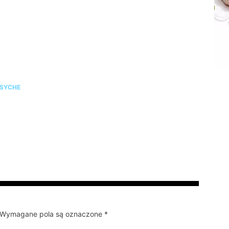
zy żyjesz w przewlekłym stresie? Zrób test, zanim
rganizm wystawi rachunek
SYCHE
y. Wymagane pola są oznaczone *