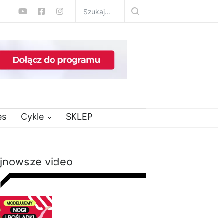
es
Cykle
SKLEP
jnowsze video
Modelujący trening na
nogi i pośladki bez