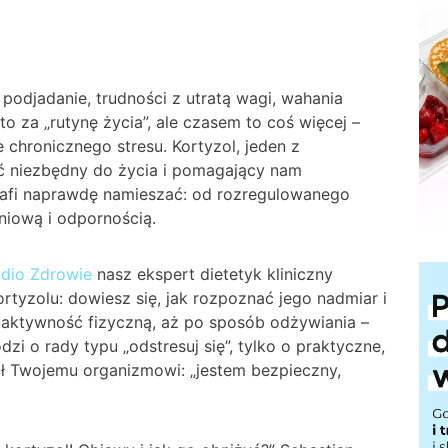
podjadanie, trudności z utratą wagi, wahania
to za „rutynę życia”, ale czasem to coś więcej –
 chronicznego stresu. Kortyzol, jeden z
ć niezbędny do życia i pomagający nam
rafi naprawdę namieszać: od rozregulowanego
niową i odpornością.
udio Zdrowie
nasz ekspert dietetyk kliniczny
tyzolu: dowiesz się, jak rozpoznać jego nadmiar i
z aktywność fizyczną, aż po sposób odżywiania –
i o rady typu „odstresuj się”, tylko o praktyczne,
nał Twojemu organizmowi: „jestem bezpieczny,