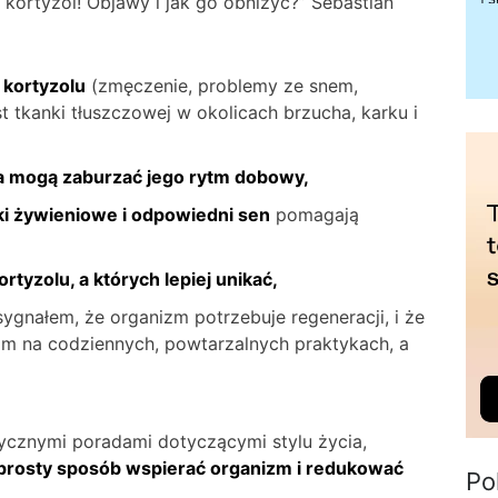
kortyzol! Objawy i jak go obniżyć?” Sebastian
kortyzolu
(zmęczenie, problemy ze snem,
t tkanki tłuszczowej w okolicach brzucha, karku i
cia mogą zaburzać jego rytm dobowy,
ki żywieniowe i odpowiedni sen
pomagają
rtyzolu, a których lepiej unikać,
 sygnałem, że organizm potrzebuje regeneracji, i że
im na codziennych, powtarzalnych praktykach, a
ycznymi poradami dotyczącymi stylu życia,
 prosty sposób wspierać organizm i redukować
Po