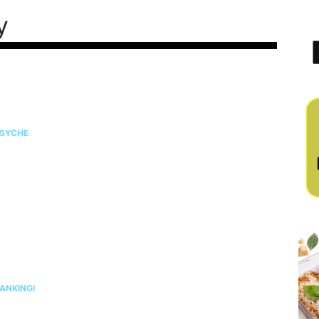
y
ilates na stres i napięcie. Jak pomaga kobietom
dzyskać spokój i równowagę?
SYCHE
anking izotoników 2026 – najlepsze napoje dla
aktywnych
ANKINGI