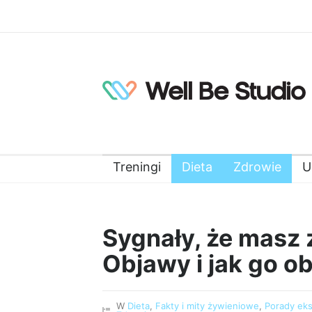
Treningi
Dieta
Zdrowie
U
Sygnały, że masz 
Objawy i jak go ob
W
Dieta
,
Fakty i mity żywieniowe
,
Porady ek