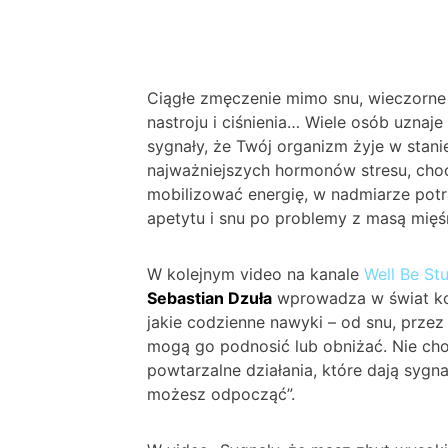
Ciągłe zmęczenie mimo snu, wieczorne 
nastroju i ciśnienia… Wiele osób uznaje 
sygnały, że Twój organizm żyje w stanie
najważniejszych hormonów stresu, cho
mobilizować energię, w nadmiarze pot
apetytu i snu po problemy z masą mięś
W kolejnym video na kanale
Well Be St
Sebastian Dzuła
wprowadza w świat kor
jakie codzienne nawyki – od snu, prze
mogą go podnosić lub obniżać. Nie chodz
powtarzalne działania, które dają syg
możesz odpocząć”.