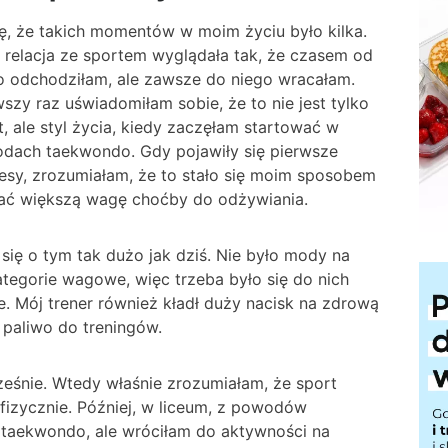
ę, że takich momentów w moim życiu było kilka.
 relacja ze sportem wyglądała tak, że czasem od
o odchodziłam, ale zawsze do niego wracałam.
wszy raz uświadomiłam sobie, że to nie jest tylko
t, ale styl życia, kiedy zaczęłam startować w
dach taekwondo. Gdy pojawiły się pierwsze
esy, zrozumiałam, że to stało się moim sposobem
dać większą wagę choćby do odżywiania.
się o tym tak dużo jak dziś. Nie było mody na
kategorie wagowe, więc trzeba było się do nich
 Mój trener również kładł duży nacisk na zdrową
 paliwo do treningów.
eśnie. Wtedy właśnie zrozumiałam, że sport
fizycznie. Później, w liceum, z powodów
taekwondo, ale wróciłam do aktywności na