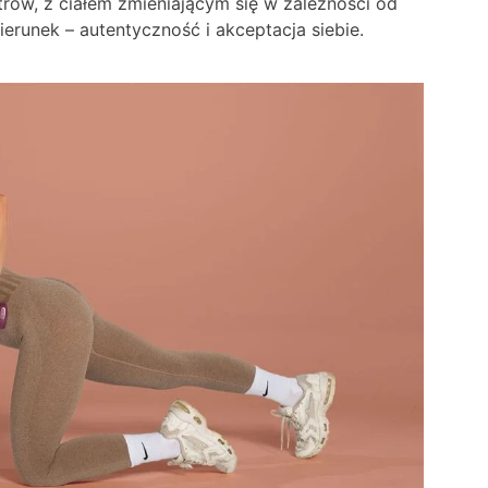
iltrów, z ciałem zmieniającym się w zależności od
erunek – autentyczność i akceptacja siebie.