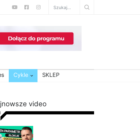
es
Cykle
SKLEP
jnowsze video
Nie chudniesz mimo
diety i ćwiczeń? Te