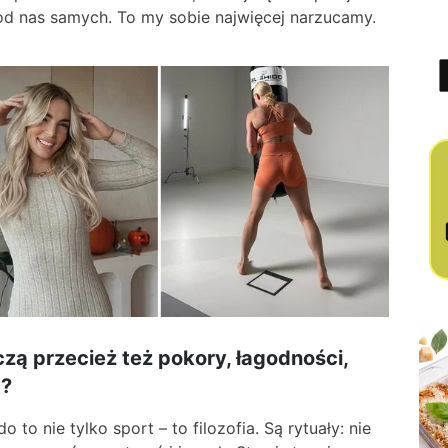
 od nas samych. To my sobie najwięcej narzucamy.
uczą przecież też pokory, łagodności,
ą?
to nie tylko sport – to filozofia. Są rytuały: nie