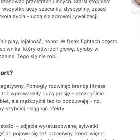
 szanować przestrzeń i innych. Starsi stopniem
To wszystko uczy szacunku, dyscypliny, zasad
koła życia – uczą się zdrowej rywalizacji,
ir play, lojalność, honor. W freak fightach często
eciwnika, który odwrócił głowę, byłoby w
alne. Tego się nie robi.
port?
egatywny. Pomogły rozwinąć branżę fitness,
też wprowadziły dużą presję – szczególnie
iet, ale mężczyźni też to odczuwają – np.
by szybciej osiągnąć efekty.
tości – zdjęcia wyretuszowane, sylwetki
zęście pojawił się też przeciwny trend: więcej