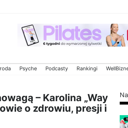
roda
Psyche
Podcasty
Rankingi
WellBizn
Na
nowagą – Karolina „Way
wie o zdrowiu, presji i