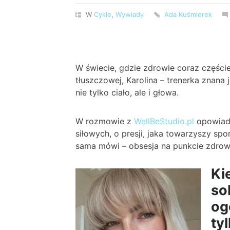
W
Cykle
,
Wywiady
Ada Kuśmierek
W świecie, gdzie zdrowie coraz części
tłuszczowej, Karolina – trenerka znana
nie tylko ciało, ale i głowa.
W rozmowie z
WellBeStudio.pl
opowiada
siłowych, o presji, jaka towarzyszy spo
sama mówi – obsesja na punkcie zdrow
Ki
so
og
ty