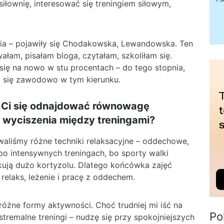
iłownię, interesować się treningiem siłowym,
cia – pojawiły się Chodakowska, Lewandowska. Ten
ałam, pisałam bloga, czytałam, szkoliłam się.
się na nowo w stu procentach – do tego stopnia,
ć się zawodowo w tym kierunku.
o Ci się odnajdować równowagę
 wyciszenia między treningami?
waliśmy różne techniki relaksacyjne – oddechowe,
po intensywnych treningach, bo sporty walki
kują dużo kortyzolu. Dlatego końcówka zajęć
relaks, leżenie i pracę z oddechem.
różne formy aktywności. Choć trudniej mi iść na
Po
stremalne treningi – nudzę się przy spokojniejszych