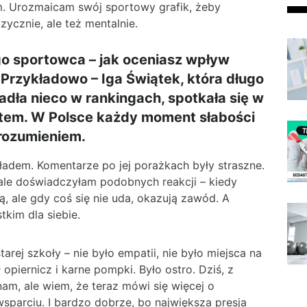
m. Urozmaicam swój sportowy grafik, żeby
izycznie, ale też mentalnie.
o sportowca – jak oceniasz wpływ
 Przykładowo – Iga Świątek, która długo
dła nieco w rankingach, spotkała się w
tem. W Polsce każdy moment słabości
ezrozumieniem.
ładem. Komentarze po jej porażkach były straszne.
ale doświadczyłam podobnych reakcji – kiedy
ją, ale gdy coś się nie uda, okazują zawód. A
tkim dla siebie.
rej szkoły – nie było empatii, nie było miejsca na
 opiernicz i karne pompki. Było ostro. Dziś, z
m, ale wiem, że teraz mówi się więcej o
sparciu. I bardzo dobrze, bo największa presja