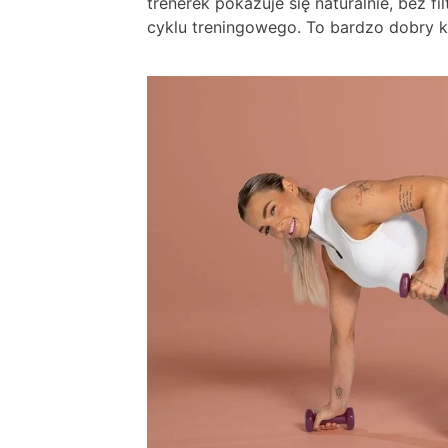
trenerek pokazuje się naturalnie, bez f
cyklu treningowego. To bardzo dobry ki