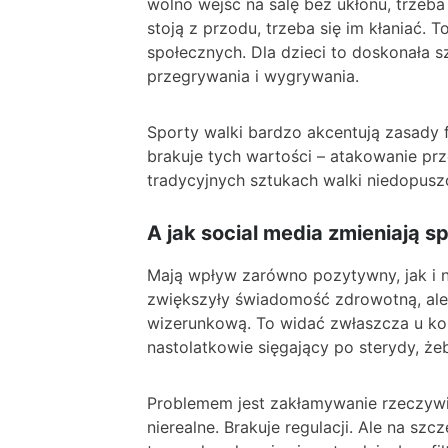
wolno wejść na salę bez ukłonu, trzeba
stoją z przodu, trzeba się im kłaniać. 
społecznych. Dla dzieci to doskonała sz
przegrywania i wygrywania.
Sporty walki bardzo akcentują zasady fa
brakuje tych wartości – atakowanie prz
tradycyjnych sztukach walki niedopuszcz
A jak social media zmieniają s
Mają wpływ zarówno pozytywny, jak i n
zwiększyły świadomość zdrowotną, ale 
wizerunkową. To widać zwłaszcza u kob
nastolatkowie sięgający po sterydy, że
Problemem jest zakłamywanie rzeczywis
nierealne. Brakuje regulacji. Ale na szc