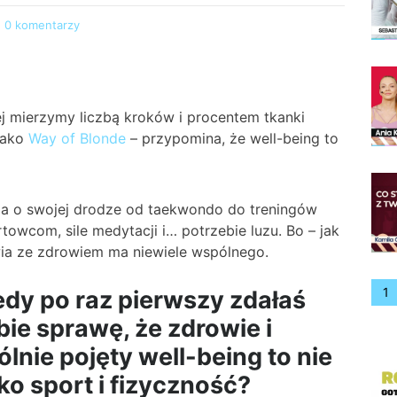
0 komentarzy
ej mierzymy liczbą kroków i procentem tkanki
 jako
Way of Blonde
– przypomina, że well-being to
 o swojej drodze od taekwondo do treningów
rtowcom, sile medytacji i… potrzebie luzu. Bo – jak
ia ze zdrowiem ma niewiele wspólnego.
1
edy po raz pierwszy zdałaś
bie sprawę, że zdrowie i
ólnie pojęty well-being to nie
lko sport i fizyczność?