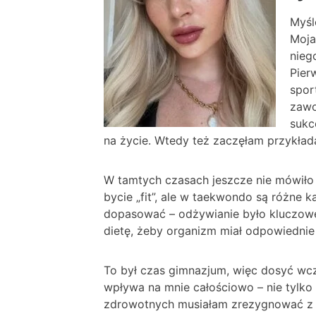
Myśl
Moja
nieg
Pier
spor
zawo
sukc
na życie. Wtedy też zaczęłam przykła
W tamtych czasach jeszcze nie mówiło 
bycie „fit”, ale w taekwondo są różne 
dopasować – odżywianie było kluczowe.
dietę, żeby organizm miał odpowiednie
To był czas gimnazjum, więc dosyć wcz
wpływa na mnie całościowo – nie tylko 
zdrowotnych musiałam zrezygnować z 