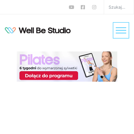
Czy zdrowe przekąski
blokują odchudzanie?
Zobacz, co mówi
dietetyk
W
Dieta
Sebastian Dzuła
0 komentarzy