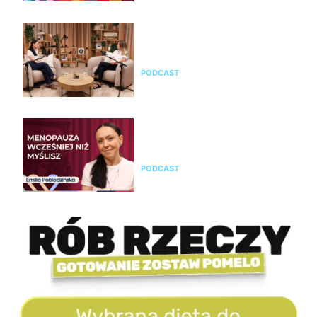
Jak rozpoznać menopauzę i
przejść przez nią świadomie?
Rozmowa z Emilią Pobiedzińską
PODCAST
Emilia Pobiedzińska o
menopauzie i perimenopauzie.
Jak je rozpoznać?
PODCAST