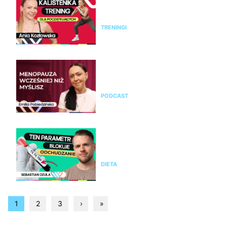
w domu bez sprzętu. Trening
FBW dla kobiet
TRENINGI
Emilia Pobiedzińska o
menopauzie i perimenopauzie.
Jak je rozpoznać?
PODCAST
Nie chudniesz mimo diety i
ćwiczeń? Te wyniki badań mogą
wyjaśnić dlaczego
DIETA
1
2
3
›
»