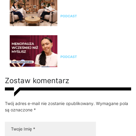
przejść przez nią świadomie?
Rozmowa z Emilią Pobiedzińską
PODCAST
Emilia Pobiedzińska o
menopauzie i perimenopauzie.
Jak je rozpoznać?
PODCAST
Zostaw komentarz
Twój adres e-mail nie zostanie opublikowany. Wymagane pola
są oznaczone *