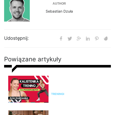
AUTHOR
Sebastian Dzuła
Udostępnij:
Powiązane artykuły
Kalistenika dla początkujących
w domu bez sprzętu. Trening
FBW dla kobiet
TRENINGI
Jak rozpoznać menopauzę i