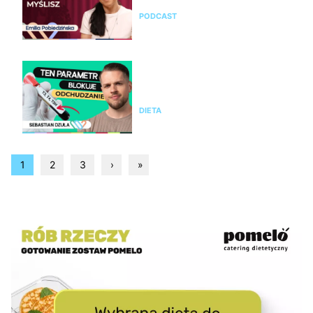
PODCAST
Nie chudniesz mimo diety i
ćwiczeń? Te wyniki badań mogą
wyjaśnić dlaczego
DIETA
1
2
3
›
»