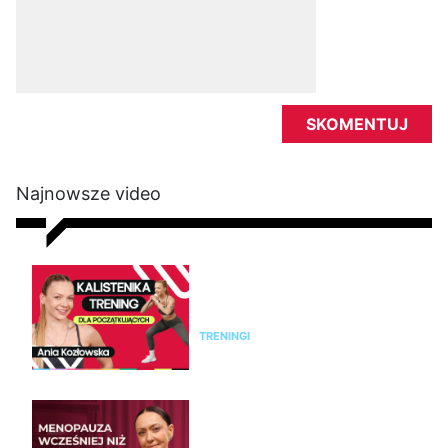
Najnowsze video
Kalistenika dla początkujących
w domu bez sprzętu. Trening
FBW dla kobiet
TRENINGI
Emilia Pobiedzińska o
menopauzie i perimenopauzie.
Jak je rozpoznać?