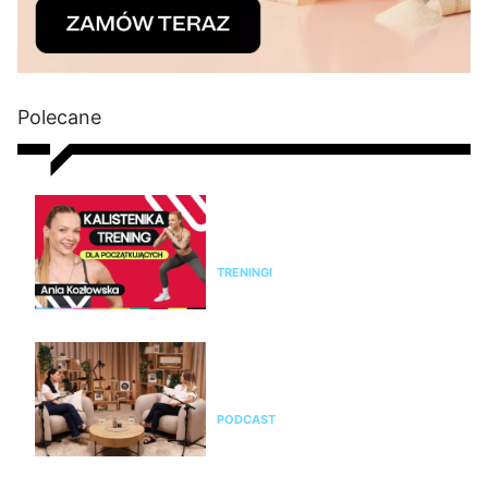
Polecane
Kalistenika dla początkujących
w domu bez sprzętu. Trening
FBW dla kobiet
TRENINGI
Jak rozpoznać menopauzę i
przejść przez nią świadomie?
Rozmowa z Emilią Pobiedzińską
PODCAST