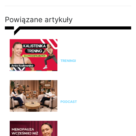
Powiązane artykuły
Kalistenika dla początkujących
w domu bez sprzętu. Trening
FBW dla kobiet
TRENINGI
Jak rozpoznać menopauzę i
przejść przez nią świadomie?
Rozmowa z Emilią Pobiedzińską
PODCAST
Emilia Pobiedzińska o
menopauzie i perimenopauzie.
Jak je rozpoznać?