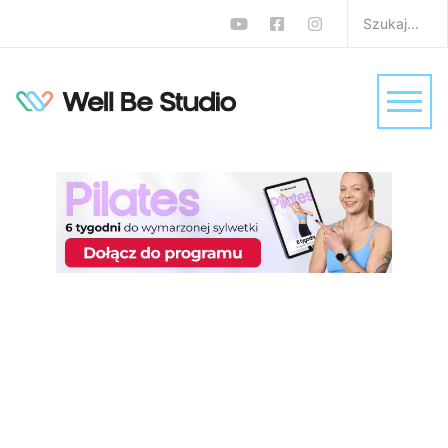
Zapotrzebowanie na
białko po 30. roku życia.
Dietetyk rozwiewa
wątpliwości
W
Dieta
Sebastian Dzuła
0 komentarzy