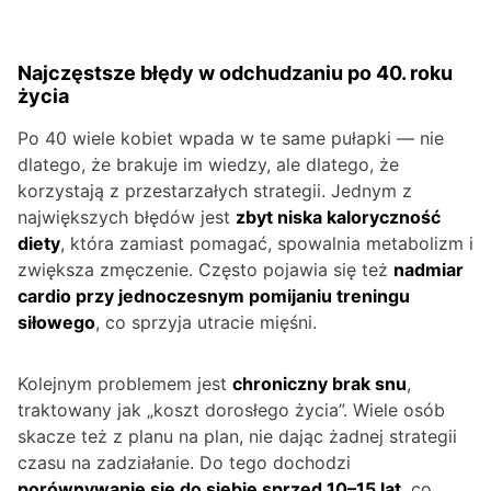
Najczęstsze błędy w odchudzaniu po 40. roku
życia
Po 40 wiele kobiet wpada w te same pułapki — nie
dlatego, że brakuje im wiedzy, ale dlatego, że
korzystają z przestarzałych strategii. Jednym z
największych błędów jest
zbyt niska kaloryczność
diety
, która zamiast pomagać, spowalnia metabolizm i
zwiększa zmęczenie. Często pojawia się też
nadmiar
cardio przy jednoczesnym pomijaniu treningu
siłowego
, co sprzyja utracie mięśni.
Kolejnym problemem jest
chroniczny brak snu
,
traktowany jak „koszt dorosłego życia”. Wiele osób
skacze też z planu na plan, nie dając żadnej strategii
czasu na zadziałanie. Do tego dochodzi
porównywanie się do siebie sprzed 10–15 lat
, co