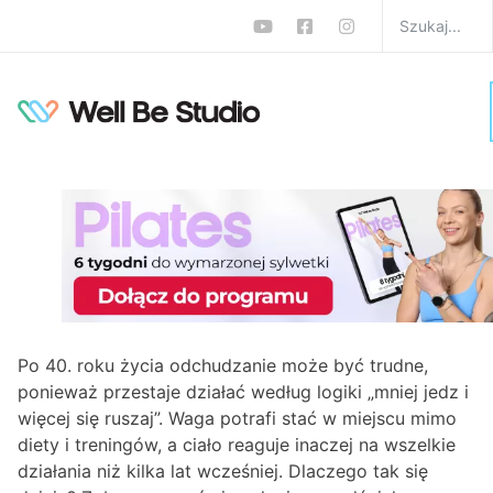
„Jem tyle samo, a tyję”,
czyli dlaczego trudno
schudnąć po 40 i jak to
zmienić
W
Dieta
Monika Zalewska-Biełło
0 komentarzy
Po 40. roku życia odchudzanie może być trudne,
ponieważ przestaje działać według logiki „mniej jedz i
więcej się ruszaj”. Waga potrafi stać w miejscu mimo
diety i treningów, a ciało reaguje inaczej na wszelkie
działania niż kilka lat wcześniej. Dlaczego tak się