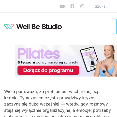
Komunikacja w związku:
jak rozmawiać? Radzi
psycholog Magdalena
Kleczyńska
W
Podcast
,
Podcasty
,
Psyche
,
WellBeStories
Monika Zalewska-Biełło
0 komentarzy
Wiele par uważa, że problemem w ich relacji są
kłótnie. Tymczasem często prawdziwy kryzys
zaczyna się dużo wcześniej — wtedy, gdy rozmowy
stają się wyłącznie organizacyjne, a emocje, potrzeby
i lęki przestają mieć w związku swoje miejsce. Na co