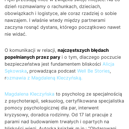
dzień rozmawiamy o rachunkach, dzieciach,
obowiązkach i logistyce, ale coraz rzadziej o sobie
nawzajem. I właśnie wtedy między partnerami
zaczyna rosnąć dystans, którego początkowo nawet
nie widać.
O komunikacji w relacji,
najczęstszych błędach
popełnianych przez pary
i o tym, dlaczego poczucie
bezpieczeństwa jest fundamentem bliskości
Alicja
Sękowska
, prowadząca podcast
Well Be Stories
,
r
ozmawia z Magdaleną Kleczyńską.
Magdalena Kleczyńska
to psycholog ze specjalnością
z psychoterapii, seksuolog, certyfikowana specjalistka
pomocy psychologicznej dla par, interwent
kryzysowy, doradca rodzinny. Od 17 lat pracuje z
parami nad budowaniem trwałych i opartych na
bliskości więzi. Autorka książek m.in.: “Obdarowani