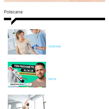
Polecane
Nie chudniesz? Rada dietetyka:
zrób badania i sprawdź te
parametry krwi
ZDROWIE
Nie chudniesz mimo diety i
ćwiczeń? Te wyniki badań mogą
wyjaśnić dlaczego
DIETA
Pilates na stres i napięcie. Jak
pomaga kobietom odzyskać
spokój i równowagę?