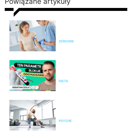
Powiązane artykuły
Nie chudniesz? Rada dietetyka:
zrób badania i sprawdź te
parametry krwi
ZDROWIE
Nie chudniesz mimo diety i
ćwiczeń? Te wyniki badań mogą
wyjaśnić dlaczego
DIETA
Pilates na stres i napięcie. Jak
pomaga kobietom odzyskać
spokój i równowagę?
PSYCHE