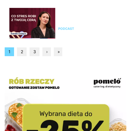
Kamila Ociepa o pielęgnacji
skóry i o tym, jak na cerę
wpływa styl życia i… marketing
PODCAST
1
2
3
›
»