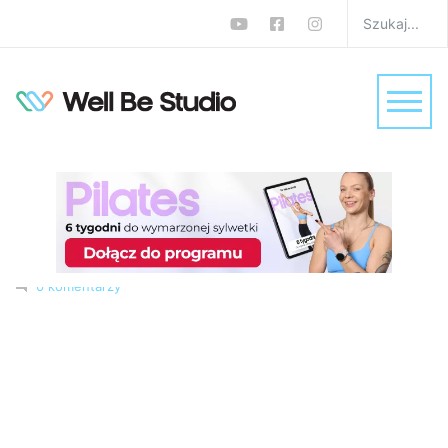
Trening 40+ na całe
ciało. Ćwiczenia
modelujące sylwetkę z
Fericze
W
Treningi
Krzysztof „Wujaszek Fericze” Ferenc
0 komentarzy