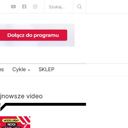
es
Cykle
SKLEP
jnowsze video
Modelujący trening na
nogi i pośladki bez