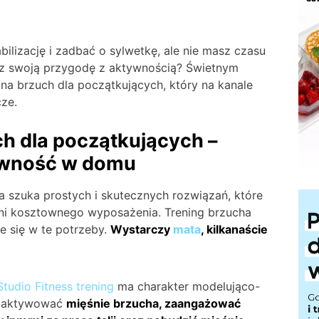
ilizację i zadbać o sylwetkę, ale nie masz czasu
asz swoją przygodę z aktywnością? Świetnym
na brzuch dla początkujących, który na kanale
cze.
ch dla początkujących –
ywność w domu
 szuka prostych i skutecznych rozwiązań, które
ni kosztownego wyposażenia. Trening brzucha
 się w te potrzeby.
Wystarczy
mata
, kilkanaście
Studio Fitness
trening
ma charakter modelująco-
by aktywować
mięśnie brzucha, zaangażować