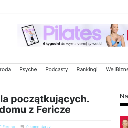
roda
Psyche
Podcasty
Rankingi
WellBizn
Na
la początkujących.
domu z Fericze
e” Ferenc
0 komentarzy