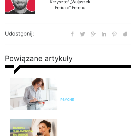
Krzysztof „Wujaszek
Fericze” Ferenc
Udostępnij:
Powiązane artykuły
Jak być dobrze
zorganizowanym? 10 sposobów
na zarządzanie czasem
PSYCHE
Ranking suplementów na
energię i zmęczenie 2026 – co
na spadek sił i brak energii?