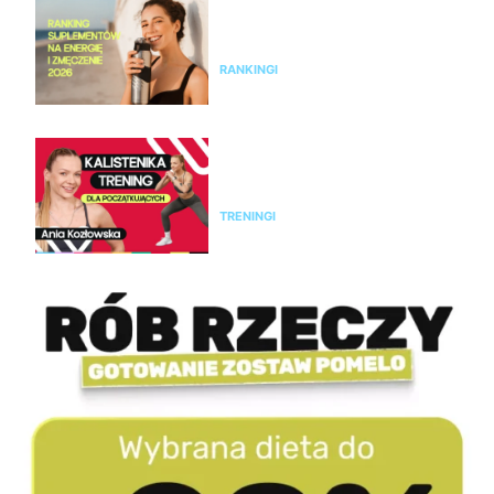
Ranking suplementów na
energię i zmęczenie 2026 – co
na spadek sił i brak energii?
RANKINGI
Kalistenika dla początkujących
w domu bez sprzętu. Trening
FBW dla kobiet
TRENINGI