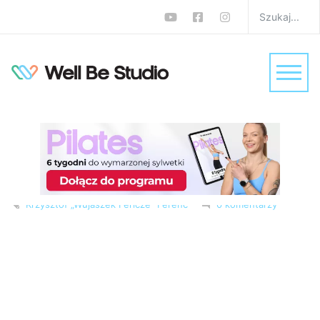
Trening brzucha z
gumami: 10 ćwiczeń na
płaski brzuch z
Wujaszkiem Fericze
W
Trening na brzuch
,
Trening w domu
,
Treningi
Krzysztof „Wujaszek Fericze” Ferenc
0 komentarzy