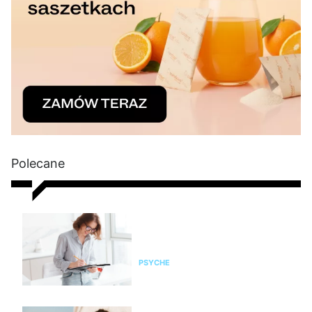
Polecane
Jak być dobrze
zorganizowanym? 10 sposobów
na zarządzanie czasem
PSYCHE