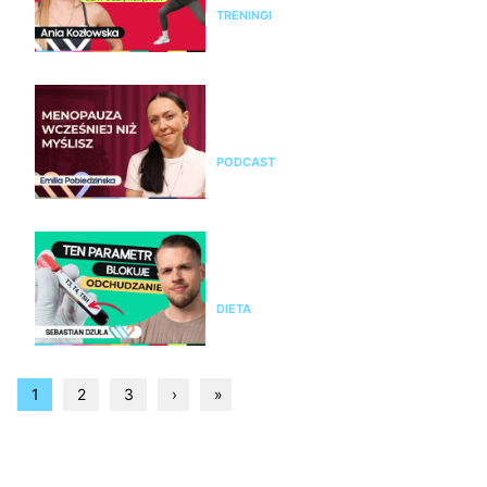
TRENINGI
Emilia Pobiedzińska o
menopauzie i perimenopauzie.
Jak je rozpoznać?
PODCAST
Nie chudniesz mimo diety i
ćwiczeń? Te wyniki badań mogą
wyjaśnić dlaczego
DIETA
1
2
3
›
»