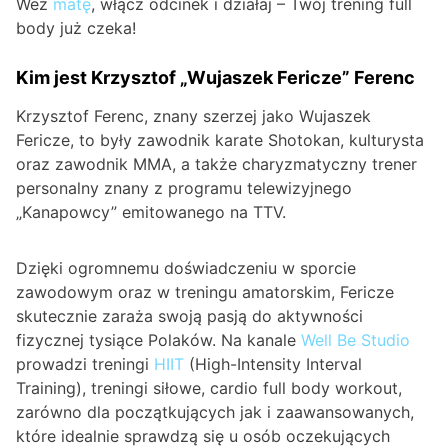
Weź
matę
, włącz odcinek i działaj – Twój trening full
body już czeka!
Kim jest Krzysztof „Wujaszek Fericze” Ferenc
Krzysztof Ferenc, znany szerzej jako Wujaszek
Fericze, to były zawodnik karate Shotokan, kulturysta
oraz zawodnik MMA, a także charyzmatyczny trener
personalny znany z programu telewizyjnego
„Kanapowcy” emitowanego na TTV.
Dzięki ogromnemu doświadczeniu w sporcie
zawodowym oraz w treningu amatorskim, Fericze
skutecznie zaraża swoją pasją do aktywności
fizycznej tysiące Polaków. Na kanale
Well Be Studio
prowadzi treningi
HIIT
(High-Intensity Interval
Training), treningi siłowe, cardio full body workout,
zarówno dla początkujących jak i zaawansowanych,
które idealnie sprawdzą się u osób oczekujących