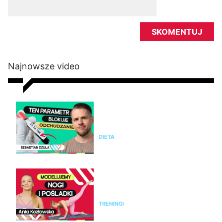
Najnowsze video
Nie chudniesz mimo diety i
ćwiczeń? Te wyniki badań mogą
wyjaśnić dlaczego
DIETA
Modelujący trening na nogi i
pośladki bez sprzętu. Ćwicz z
Anią Kozłowską
TRENINGI