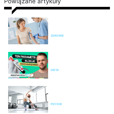
Powiązane artykuły
Nie chudniesz? Rada dietetyka:
zrób badania i sprawdź te
parametry krwi
ZDROWIE
Nie chudniesz mimo diety i
ćwiczeń? Te wyniki badań mogą
wyjaśnić dlaczego
DIETA
Pilates na stres i napięcie. Jak
pomaga kobietom odzyskać
spokój i równowagę?
PSYCHE