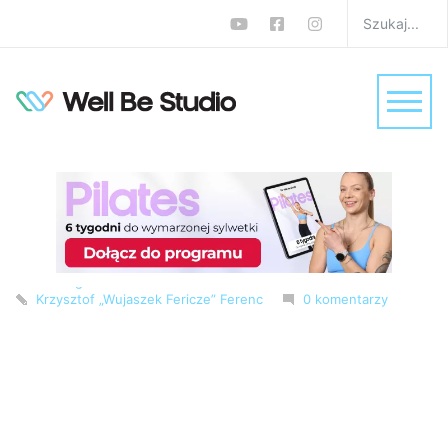
Trening HIIT full body 30
minut w domu – spalaj
tłuszcz i wzmacniaj całe
ciało
W
FBW
,
HIIT
,
Trening na całe ciało
,
Trening w domu
,
Treningi
Krzysztof „Wujaszek Fericze” Ferenc
0 komentarzy