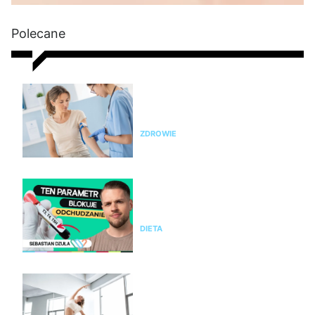
Polecane
Nie chudniesz? Rada dietetyka:
zrób badania i sprawdź te
parametry krwi
ZDROWIE
Nie chudniesz mimo diety i
ćwiczeń? Te wyniki badań mogą
wyjaśnić dlaczego
DIETA
Pilates na stres i napięcie. Jak
pomaga kobietom odzyskać
spokój i równowagę?