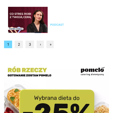
Kamila Ociepa o pielęgnacji
skóry i o tym, jak na cerę
wpływa styl życia i… marketing
PODCAST
1
2
3
›
»