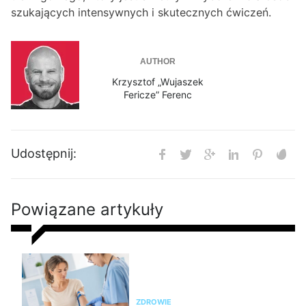
szukających intensywnych i skutecznych ćwiczeń.
AUTHOR
Krzysztof „Wujaszek
Fericze” Ferenc
Udostępnij:
Powiązane artykuły
Nie chudniesz? Rada dietetyka:
zrób badania i sprawdź te
parametry krwi
ZDROWIE