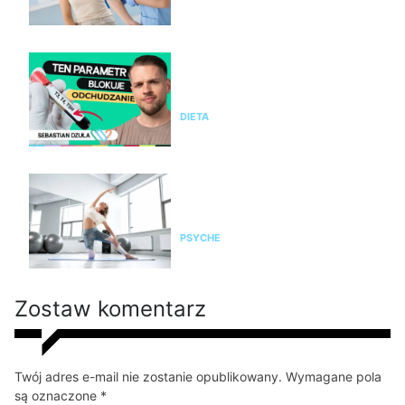
Nie chudniesz mimo diety i
ćwiczeń? Te wyniki badań mogą
wyjaśnić dlaczego
DIETA
Pilates na stres i napięcie. Jak
pomaga kobietom odzyskać
spokój i równowagę?
PSYCHE
Zostaw komentarz
Twój adres e-mail nie zostanie opublikowany. Wymagane pola
są oznaczone *