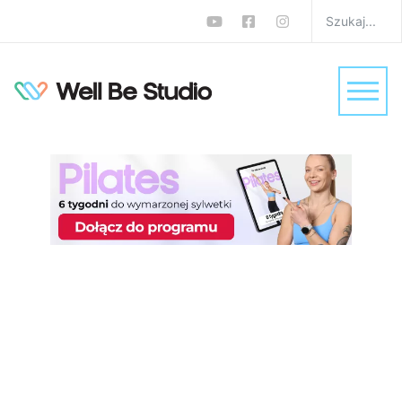
Trening interwałowy HIIT
w 20 minut. Ćwiczenia
bez sprzętu na całe ciało
W
FBW
,
HIIT
,
Trening na całe ciało
,
Trening w domu
,
Treningi
Krzysztof „Wujaszek Fericze” Ferenc
0 komentarzy