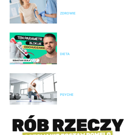
zrób badania i sprawdź te
parametry krwi
ZDROWIE
Nie chudniesz mimo diety i
ćwiczeń? Te wyniki badań mogą
wyjaśnić dlaczego
DIETA
Pilates na stres i napięcie. Jak
pomaga kobietom odzyskać
spokój i równowagę?
PSYCHE