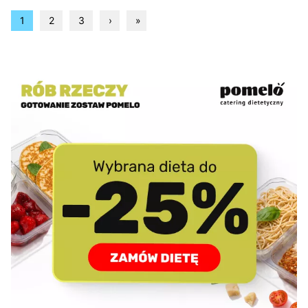
1
2
3
›
»