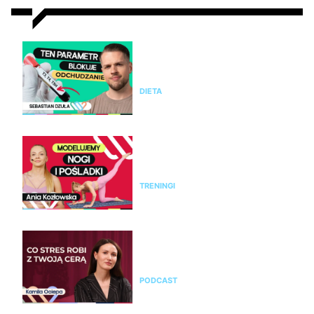
Nie chudniesz mimo diety i
ćwiczeń? Te wyniki badań mogą
wyjaśnić dlaczego
DIETA
Modelujący trening na nogi i
pośladki bez sprzętu. Ćwicz z
Anią Kozłowską
TRENINGI
Kamila Ociepa o pielęgnacji
skóry i o tym, jak na cerę
wpływa styl życia i… marketing
PODCAST