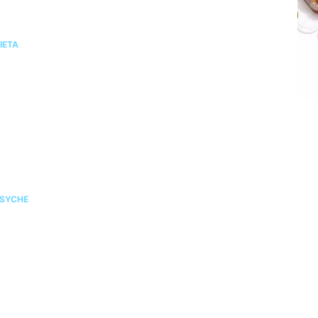
ie chudniesz mimo diety i ćwiczeń? Te wyniki
adań mogą wyjaśnić dlaczego
IETA
ilates na stres i napięcie. Jak pomaga kobietom
dzyskać spokój i równowagę?
SYCHE