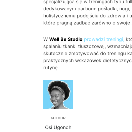
specjalizująca się w treningach typu fu
dedykowanym partiom: pośladki, nogi, 
holistycznemu podejściu do zdrowia i ur
które pragną zadbać zarówno o swoje zd
W
Well Be Studio
prowadzi treningi,
któ
spalaniu tkanki tłuszczowej, wzmacniaj
skutecznie zmotywować do treningu każd
praktycznych wskazówek dietetycznych
rutynę.
AUTHOR
Osi Ugonoh