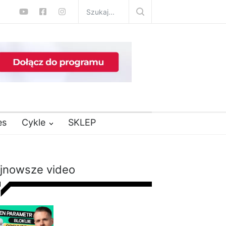
es
Cykle
SKLEP
jnowsze video
Nie chudniesz mimo
diety i ćwiczeń? Te