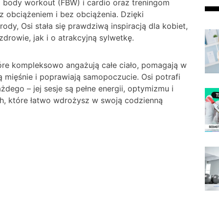
ll body workout (FBW) i cardio oraz treningom
z obciążeniem i bez obciążenia. Dzięki
ody, Osi stała się prawdziwą inspiracją dla kobiet,
rowie, jak i o atrakcyjną sylwetkę.
re kompleksowo angażują całe ciało, pomagają w
ą mięśnie i poprawiają samopoczucie. Osi potrafi
ego – jej sesje są pełne energii, optymizmu i
, które łatwo wdrożysz w swoją codzienną