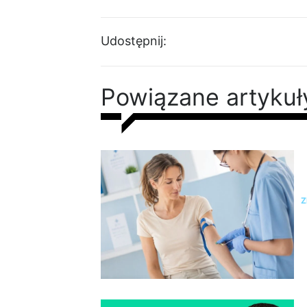
Udostępnij:
Powiązane artykuł
N
s
Z