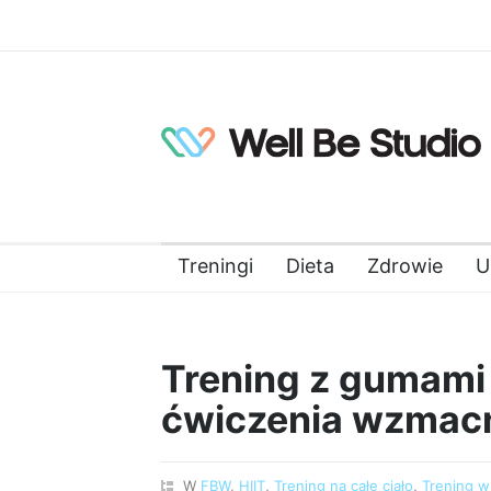
Treningi
Dieta
Zdrowie
U
Trening z gumami 
ćwiczenia wzmacni
W
FBW
,
HIIT
,
Trening na całe ciało
,
Trening 