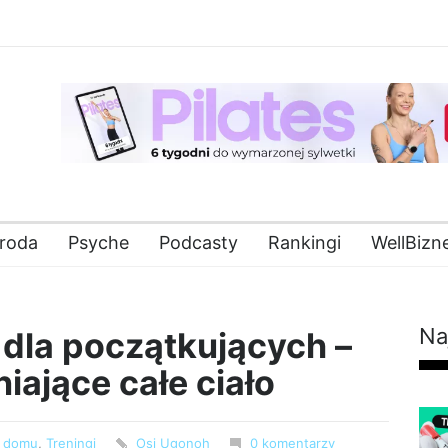
roda
Psyche
Podcasty
Rankingi
WellBizn
Na
dla początkujących –
ające całe ciało
w domu
,
Treningi
Osi Ugonoh
0 komentarzy