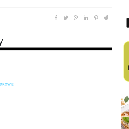
y
ie chudniesz? Rada dietetyka: zrób badania i
prawdź te parametry krwi
DROWIE