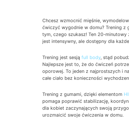
Chcesz wzmocnić mięśnie, wymodelować
ćwiczyć wygodnie w domu? Trening z gu
tym, czego szukasz! Ten 20-minutowy 
jest intensywny, ale dostępny dla każ
Trening jest sesją
full body
, stąd pobudz
Najlepsze jest to, że do ćwiczeń potrze
oporowej. To jeden z najprostszych i 
całe ciało bez konieczności wychodzeni
Trening z gumami, dzięki elementom
HI
pomaga poprawić stabilizację, koordynac
dla kobiet zaczynających swoją przygod
urozmaicić swoje ćwiczenia w domu.