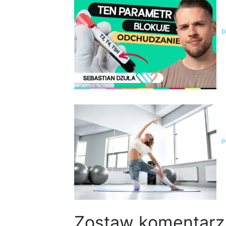
N
b
D
P
o
P
Zostaw komentarz