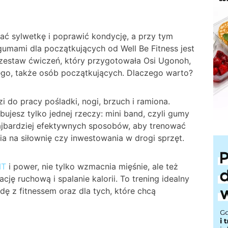
 sylwetkę i poprawić kondycję, a przy tym
mami dla początkujących od Well Be Fitness jest
zestaw ćwiczeń, który przygotowała Osi Ugonoh,
dego, także osób początkujących. Dlaczego warto?
i do pracy pośladki, nogi, brzuch i ramiona.
bujesz tylko jednej rzeczy: mini band, czyli gumy
najbardziej efektywnych sposobów, aby trenować
a na siłownię czy inwestowania w drogi sprzęt.
IT
i power, nie tylko wzmacnia mięśnie, ale też
ję ruchową i spalanie kalorii. To trening idealny
ę z fitnessem oraz dla tych, które chcą