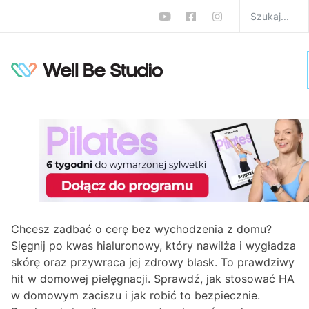
Jak stosować kwas
hialuronowy w domu?
Sprawdź, czy to
bezpieczne
W
Uroda
Monika Zalewska-Biełło
0 komentarzy
Chcesz zadbać o cerę bez wychodzenia z domu?
Sięgnij po kwas hialuronowy, który nawilża i wygładza
skórę oraz przywraca jej zdrowy blask. To prawdziwy
hit w domowej pielęgnacji. Sprawdź, jak stosować HA
w domowym zaciszu i jak robić to bezpiecznie.