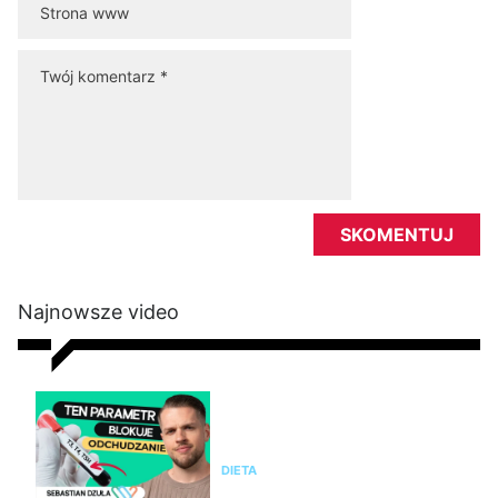
Najnowsze video
Nie chudniesz mimo diety i
ćwiczeń? Te wyniki badań mogą
wyjaśnić dlaczego
DIETA