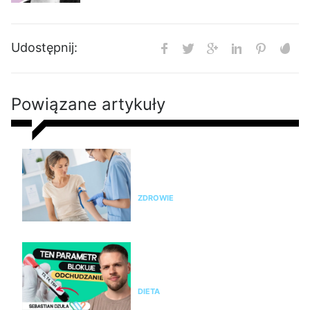
Udostępnij:
Powiązane artykuły
Nie chudniesz? Rada dietetyka:
zrób badania i sprawdź te
parametry krwi
ZDROWIE
Nie chudniesz mimo diety i
ćwiczeń? Te wyniki badań mogą
wyjaśnić dlaczego
DIETA