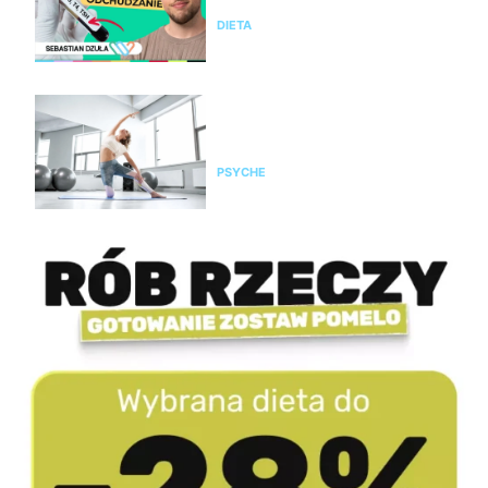
DIETA
Pilates na stres i napięcie. Jak
pomaga kobietom odzyskać
spokój i równowagę?
PSYCHE