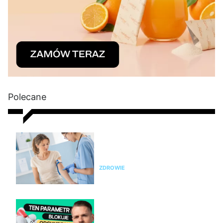
Polecane
Nie chudniesz? Rada dietetyka:
zrób badania i sprawdź te
parametry krwi
ZDROWIE
Nie chudniesz mimo diety i
ćwiczeń? Te wyniki badań mogą
wyjaśnić dlaczego