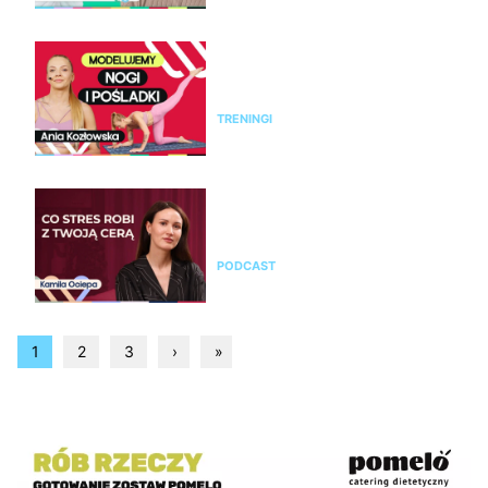
Modelujący trening na nogi i
pośladki bez sprzętu. Ćwicz z
Anią Kozłowską
TRENINGI
Kamila Ociepa o pielęgnacji
skóry i o tym, jak na cerę
wpływa styl życia i… marketing
PODCAST
1
2
3
›
»