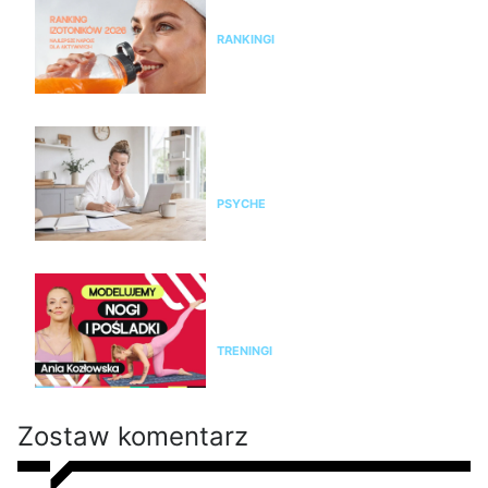
najlepsze napoje dla aktywnych
RANKINGI
Czy żyjesz w przewlekłym
stresie? Zrób test, zanim
organizm wystawi rachunek
PSYCHE
Modelujący trening na nogi i
pośladki bez sprzętu. Ćwicz z
Anią Kozłowską
TRENINGI
Zostaw komentarz