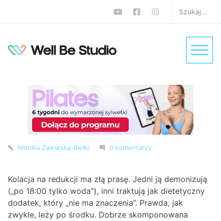
Co jeść na kolację na
redukcji? 20
sprawdzonych
propozycji, które działają
W
Dieta
,
Jadłospisy / Plany dietetyczne
,
Porady na zdrowie
,
Zdrowie
Monika Zalewska-Biełło
0 komentarzy
Kolacja na redukcji ma złą prasę. Jedni ją demonizują
(„po 18:00 tylko woda”), inni traktują jak dietetyczny
dodatek, który „nie ma znaczenia”. Prawda, jak
zwykle, leży po środku. Dobrze skomponowana