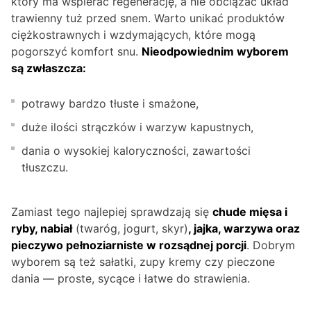
który ma wspierać regenerację, a nie obciążać układ
trawienny tuż przed snem. Warto unikać produktów
ciężkostrawnych i wzdymających, które mogą
pogorszyć komfort snu.
Nieodpowiednim wyborem
są zwłaszcza:
potrawy bardzo tłuste i smażone,
duże ilości strączków i warzyw kapustnych,
dania o wysokiej kaloryczności, zawartości
tłuszczu.
Zamiast tego najlepiej sprawdzają się
chude mięsa i
ryby, nabiał
(twaróg, jogurt, skyr)
, jajka, warzywa oraz
pieczywo pełnoziarniste
w rozsądnej porcji
. Dobrym
wyborem są też sałatki, zupy kremy czy pieczone
dania — proste, sycące i łatwe do strawienia.