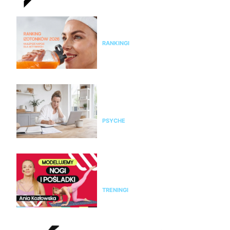
Ranking izotoników 2026 –
najlepsze napoje dla aktywnych
RANKINGI
Czy żyjesz w przewlekłym
stresie? Zrób test, zanim
organizm wystawi rachunek
PSYCHE
Modelujący trening na nogi i
pośladki bez sprzętu. Ćwicz z
Anią Kozłowską
TRENINGI