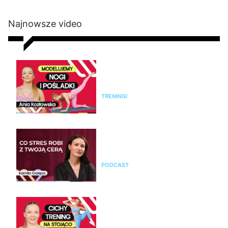
Najnowsze video
Modelujący trening na nogi i
pośladki bez sprzętu. Ćwicz z
Anią Kozłowską
TRENINGI
Kamila Ociepa o pielęgnacji
skóry i o tym, jak na cerę
wpływa styl życia i… marketing
PODCAST
Trening bez skakania na całe
ciało. 25 minut ćwiczeń cardio
na stojąco