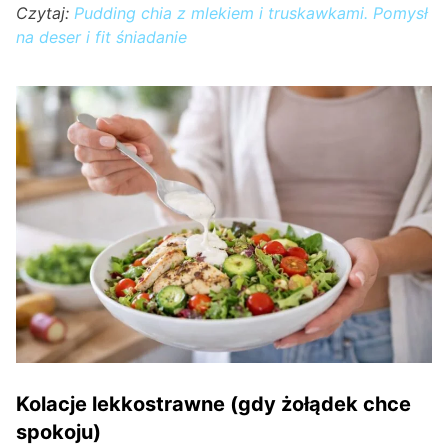
Czytaj:
Pudding chia z mlekiem i truskawkami. Pomysł
na deser i fit śniadanie
Kolacje lekkostrawne (gdy żołądek chce
spokoju)