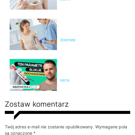
Nie chudniesz? Rada dietetyka:
zrób badania i sprawdź te
parametry krwi
ZDROWIE
Nie chudniesz mimo diety i
ćwiczeń? Te wyniki badań mogą
wyjaśnić dlaczego
DIETA
Zostaw komentarz
Twój adres e-mail nie zostanie opublikowany. Wymagane pola
są oznaczone *