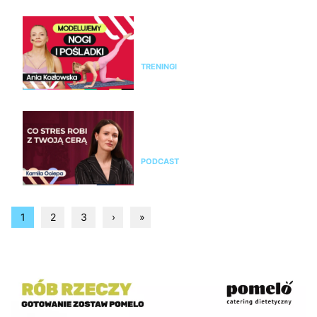
Modelujący trening na nogi i
pośladki bez sprzętu. Ćwicz z
Anią Kozłowską
TRENINGI
Kamila Ociepa o pielęgnacji
skóry i o tym, jak na cerę
wpływa styl życia i… marketing
PODCAST
1
2
3
›
»