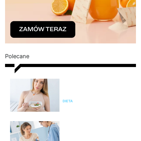
Polecane
Czy dieta pudełkowa jest
zdrowa? Zalety i wady cateringu
dietetycznego, opinia eksperta
DIETA
Nie chudniesz? Rada dietetyka:
zrób badania i sprawdź te
parametry krwi