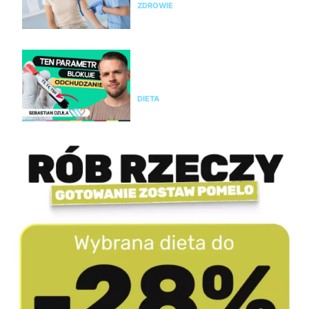
ZDROWIE
Nie chudniesz mimo diety i
ćwiczeń? Te wyniki badań mogą
wyjaśnić dlaczego
DIETA