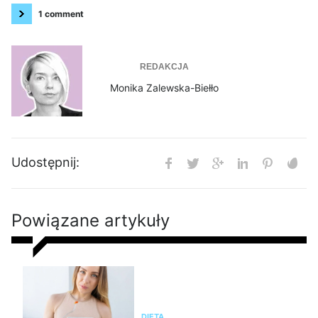
1 comment
REDAKCJA
Monika Zalewska-Biełło
Udostępnij:
Powiązane artykuły
Czy dieta pudełkowa jest
zdrowa? Zalety i wady cateringu
dietetycznego, opinia eksperta
DIETA