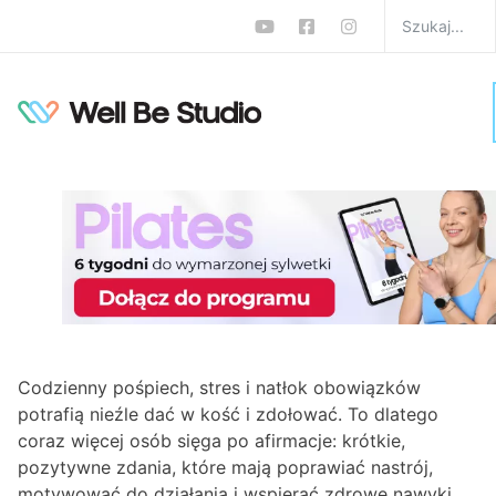
Jak afirmacje wpływają
na umysł i ciało? O
słowach, które budują
wewnętrzną siłę
W
Psyche
,
Zdrowie
Monika Zalewska-Biełło
1 comment
Codzienny pośpiech, stres i natłok obowiązków
potrafią nieźle dać w kość i zdołować. To dlatego
coraz więcej osób sięga po afirmacje: krótkie,
pozytywne zdania, które mają poprawiać nastrój,
motywować do działania i wspierać zdrowe nawyki.