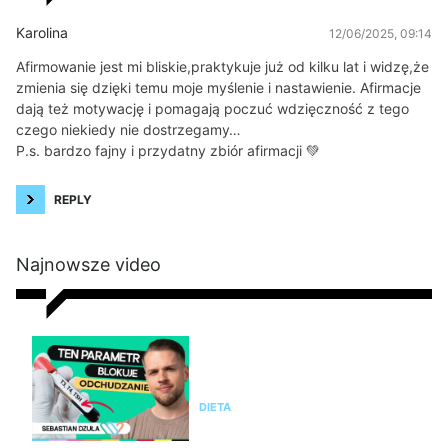
Karolina
12/06/2025, 09:14
Afirmowanie jest mi bliskie,praktykuje już od kilku lat i widzę,że
zmienia się dzięki temu moje myślenie i nastawienie. Afirmacje
dają też motywację i pomagają poczuć wdzięczność z tego
czego niekiedy nie dostrzegamy…
P.s. bardzo fajny i przydatny zbiór afirmacji 💚
REPLY
Najnowsze video
Nie chudniesz mimo diety i
ćwiczeń? Te wyniki badań mogą
wyjaśnić dlaczego
DIETA