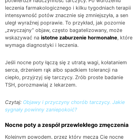
potwierdził nadczynność tarczycy. Po wdrożeniu
leczenia farmakologicznego i kilku tygodniach terapii
intensywność potów znacznie się zmniejszyła, a sen
uległ wyraźnej poprawie. To przykład, jak pozornie
„zwyczajny” objaw, często bagatelizowany, może
wskazywać na
istotne zaburzenie hormonalne
, które
wymaga diagnostyki i leczenia.
Jeśli nocne poty łączą się z utratą wagi, kołataniem
serca, drżeniem rąk albo spadkiem tolerancji na
ciepło, przyjrzyj się tarczycy. Zrób proste badanie
TSH, porozmawiaj z lekarzem.
Czytaj:
Objawy i przyczyny chorób tarczycy. Jakie
sygnały powinny zaniepokoić?
Nocne poty a zespół przewlekłego zmęczenia
Kolejnym powodem, przez który męczą Cię nocne