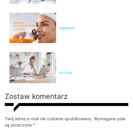
Ranking izotoników 2026 –
najlepsze napoje dla aktywnych
RANKINGI
Czy żyjesz w przewlekłym
stresie? Zrób test, zanim
organizm wystawi rachunek
PSYCHE
Zostaw komentarz
Twój adres e-mail nie zostanie opublikowany. Wymagane pola
są oznaczone *