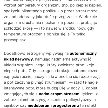
wzrost temperatury organizmu (np. po ciepłej kąpieli,
spożyciu pikantnego posiłku lub przez stres) może
zostać odebrany jako duże przegrzanie. W efekcie
organizm uruchamia mechanizm pocenia, próbując
schłodzić skórę — i to nawet w środku nocy, gdy
temperatura otoczenia obniża się, a Ty tylko
przysypiasz.
Dodatkowo estrogeny wpływają na
autonomiczny
układ nerwowy
, hamując nadmierną aktywność
układu współczulnego, który zwiększa produkcję
ciepła i potu. Gdy estrogenu brakuje, autonomiczne
napięcie rośnie, naczynia krwionośne się rozszerzają,
a pot zaczyna płynąć strumieniami — stąd te nagłe,
intensywne poty, które budzą Cię w nocy. U kobiet
zmagających się z
nadmiernym stresem
, lękiem, z
zaburzeniami tarczycy, zespołem policystycznych
jajników czy
niedoborami progesteronu
ten efekt