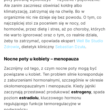
Ale zanim zaczniesz obwiniać kołdrę albo
klimatyzację, zatrzymaj się na chwilę. Bo w
organizmie nic nie dzieje się bez powodu. O tym, co
najczęściej stoi za poceniem się w nocy, od
hormonów, przez dietę i stres, aż po choroby, których
nie warto ignorować oraz o tym, co realnie działa,
żeby to zatrzymać, opowiada ekspert
Well Be Studio
Zdrowie
, dietetyk kliniczny
Sebastian Dzuła
.
Nocne poty u kobiety – menopauza
Zacznijmy od tego, z czym nocne poty mogą być
powiązane u kobiet. Ten problem silnie koresponduje
z zaburzeniami hormonalnymi, szczególnie w okresie
okołomenopauzalnym i menopauzie. Kiedy jajniki
zaczynają przestawać produkować
estrogeny
, spada
poziom
estradiolu
, kluczowego hormonu
regulującego funkcje termoregulacyjne w
podwzgórzu.