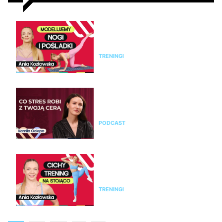
Modelujący trening na nogi i
pośladki bez sprzętu. Ćwicz z
Anią Kozłowską
TRENINGI
Kamila Ociepa o pielęgnacji
skóry i o tym, jak na cerę
wpływa styl życia i… marketing
PODCAST
Trening bez skakania na całe
ciało. 25 minut ćwiczeń cardio
na stojąco
TRENINGI