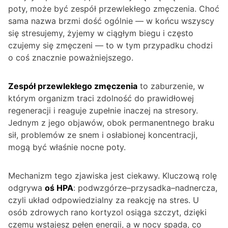
poty, może być zespół przewlekłego zmęczenia. Choć
sama nazwa brzmi dość ogólnie — w końcu wszyscy
się stresujemy, żyjemy w ciągłym biegu i często
czujemy się zmęczeni — to w tym przypadku chodzi
o coś znacznie poważniejszego.
Zespół przewlekłego zmęczenia
to zaburzenie, w
którym organizm traci zdolność do prawidłowej
regeneracji i reaguje zupełnie inaczej na stresory.
Jednym z jego objawów, obok permanentnego braku
sił, problemów ze snem i osłabionej koncentracji,
mogą być właśnie nocne poty.
Mechanizm tego zjawiska jest ciekawy. Kluczową rolę
odgrywa
oś HPA
: podwzgórze–przysadka–nadnercza,
czyli układ odpowiedzialny za reakcję na stres. U
osób zdrowych rano kortyzol osiąga szczyt, dzięki
czemu wstajesz pełen energii, a w nocy spada, co