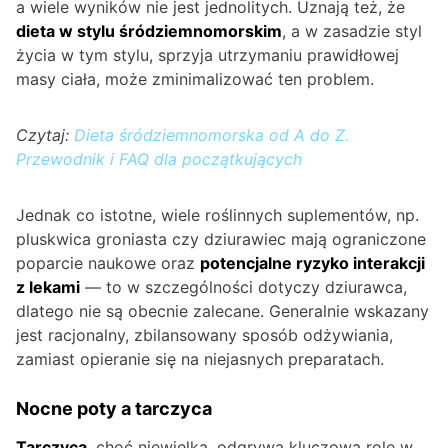
a wiele wyników nie jest jednolitych. Uznają też, że
dieta w stylu śródziemnomorskim
, a w zasadzie styl
życia w tym stylu, sprzyja utrzymaniu prawidłowej
masy ciała, może zminimalizować ten problem.
Czytaj:
Dieta śródziemnomorska od A do Z.
Przewodnik i FAQ dla początkujących
Jednak co istotne, wiele roślinnych suplementów, np.
pluskwica groniasta czy dziurawiec mają ograniczone
poparcie naukowe oraz
potencjalne ryzyko interakcji
z lekami
— to w szczególności dotyczy dziurawca,
dlatego nie są obecnie zalecane. Generalnie wskazany
jest racjonalny, zbilansowany sposób odżywiania,
zamiast opieranie się na niejasnych preparatach.
Nocne poty a tarczyca
Tarczyca
, choć niewielka, odgrywa kluczową rolę w