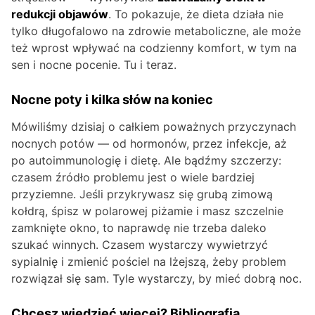
redukcji objawów
. To pokazuje, że dieta działa nie
tylko długofalowo na zdrowie metaboliczne, ale może
też wprost wpływać na codzienny komfort, w tym na
sen i nocne pocenie. Tu i teraz.
Nocne poty i kilka słów na koniec
Mówiliśmy dzisiaj o całkiem poważnych przyczynach
nocnych potów — od hormonów, przez infekcje, aż
po autoimmunologię i dietę. Ale bądźmy szczerzy:
czasem źródło problemu jest o wiele bardziej
przyziemne. Jeśli przykrywasz się grubą zimową
kołdrą, śpisz w polarowej piżamie i masz szczelnie
zamknięte okno, to naprawdę nie trzeba daleko
szukać winnych. Czasem wystarczy wywietrzyć
sypialnię i zmienić pościel na lżejszą, żeby problem
rozwiązał się sam. Tyle wystarczy, by mieć dobrą noc.
Chcesz wiedzieć więcej? Bibliografia