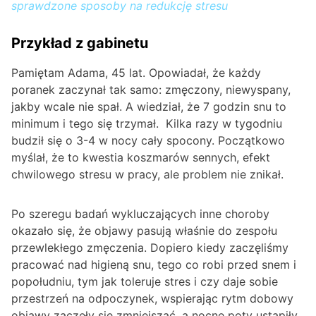
sprawdzone sposoby na redukcję stresu
Przykład z gabinetu
Pamiętam Adama, 45 lat. Opowiadał, że każdy
poranek zaczynał tak samo: zmęczony, niewyspany,
jakby wcale nie spał. A wiedział, że 7 godzin snu to
minimum i tego się trzymał. Kilka razy w tygodniu
budził się o 3-4 w nocy cały spocony. Początkowo
myślał, że to kwestia koszmarów sennych, efekt
chwilowego stresu w pracy, ale problem nie znikał.
Po szeregu badań wykluczających inne choroby
okazało się, że objawy pasują właśnie do zespołu
przewlekłego zmęczenia. Dopiero kiedy zaczęliśmy
pracować nad higieną snu, tego co robi przed snem i
popołudniu, tym jak toleruje stres i czy daje sobie
przestrzeń na odpoczynek, wspierając rytm dobowy
objawy zaczęły się zmniejszać, a nocne poty ustąpiły.