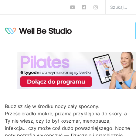
Nocne poty u kobiet i
mężczyzn: poznaj mniej i
bardziej oczywiste
przyczyny
W
Porady na zdrowie
,
Zdrowie
Sebastian Dzuła
0 komentarzy
Budzisz się w środku nocy cały spocony.
Prześcieradło mokre, piżama przyklejona do skóry, a
Ty nie wiesz, czy to był koszmar, menopauza,
infekcja… czy może coś dużo poważniejszego. Nocne
poty potrafią wykończyć — fizycznie i psychicznie.