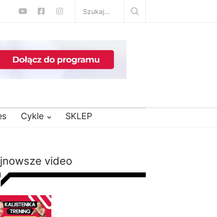
es
Cykle
SKLEP
jnowsze video
Kalistenika dla
początkujących w