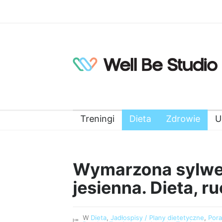
Treningi
Dieta
Zdrowie
U
Wymarzona sylwet
jesienna. Dieta, r
W
Dieta
,
Jadłospisy / Plany dietetyczne
,
Por