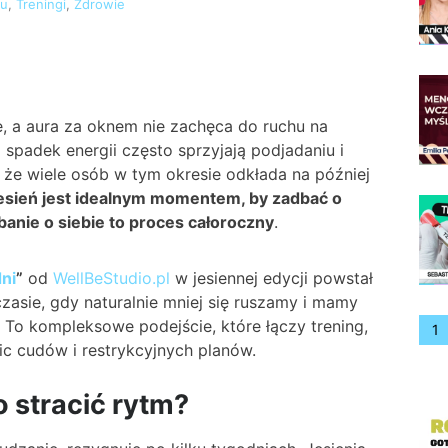
mu
,
Treningi
,
Zdrowie
ze, a aura za oknem nie zachęca do ruchu na
spadek energii często sprzyjają podjadaniu i
 że wiele osób w tym okresie odkłada na później
esień jest idealnym momentem, by zadbać o
anie o siebie to proces całoroczny
.
ni
”
od
WellBeStudio.pl
w jesiennej edycji powstał
zasie, gdy naturalnie mniej się ruszamy i mamy
 To kompleksowe podejście, które łączy trening,
1
nic cudów i restrykcyjnych planów.
o stracić rytm?