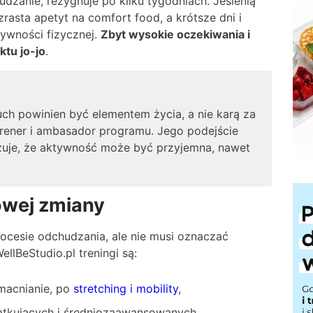
dzanie, rezygnuje po kilku tygodniach. Jesienią
asta apetyt na comfort food, a krótsze dni i
ywności fizycznej.
Zbyt wysokie oczekiwania i
ktu jo-jo
.
uch powinien być elementem życia, a nie karą za
trener i ambasador programu. Jego podejście
zuje, że aktywność może być przyjemna, nawet
owej zmiany
ocesie odchudzania, ale nie musi oznaczać
lBeStudio.pl treningi są:
macnianie, po
stretching i mobility
,
ątkujących i średniozaawansowanych,