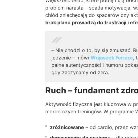
Większość osób, które podejmują odchu
problem narasta – spada motywacja, wzr
chłód zniechęcają do spacerów czy akt
brak planu prowadzą do frustracji i efe
– Nie chodzi o to, by się zmuszać. R
jedzenie – mówi
Wujaszek Fericze
, 
pełne autentyczności i humoru poka
gdy zaczynamy od zera.
Ruch – fundament zdr
Aktywność fizyczna jest kluczowa w pr
morderczych treningów. W programie Wel
zróżnicowane
– od cardio, przez wz
dopasowane do poziomu
– dla pocz