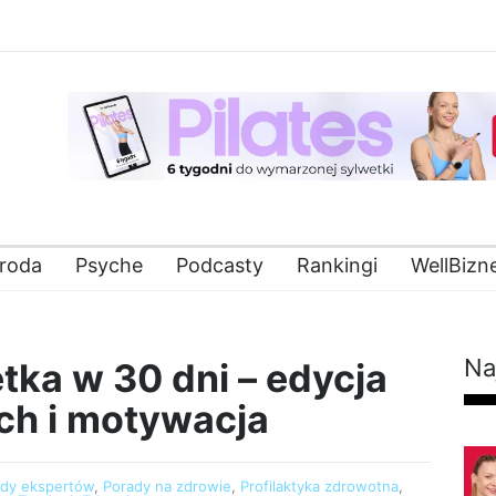
roda
Psyche
Podcasty
Rankingi
WellBizn
Na
ka w 30 dni – edycja
uch i motywacja
ady ekspertów
,
Porady na zdrowie
,
Profilaktyka zdrowotna
,