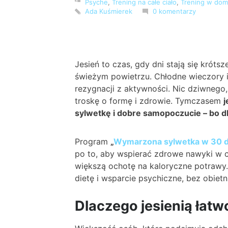
Psyche
,
Trening na całe ciało
,
Trening w do
Ada Kuśmierek
0 komentarzy
Jesień to czas, gdy dni stają się króts
świeżym powietrzu. Chłodne wieczory i 
rezygnacji z aktywności. Nic dziwnego,
troskę o formę i zdrowie. Tymczasem
j
sylwetkę i dobre samopoczucie – bo db
Program
„
Wymarzona sylwetka w 30 d
po to, aby wspierać zdrowe nawyki w c
większą ochotę na kaloryczne potrawy.
dietę i wsparcie psychiczne, bez obiet
Dlaczego jesienią łatw