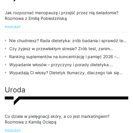
Jak rozpoznać menopauzę i przejść przez nią świadomie?
Rozmowa z Emilią Pobiedzińską
PODCAST
Nie chudniesz? Rada dietetyka: zrób badania i sprawdź te
parametry krwi
Czy żyjesz w przewlekłym stresie? Zrób test, zanim
organizm wystawi rachunek
Ranking suplementów na koncentrację i pamięć 2026 –
najlepsze preparaty
Wypadanie włosów – przyczyny i porady dietetyka.
Sprawdź, co robić, zanim wydasz fortunę na suplementy i
Wypadają Ci włosy? Dietetyk tłumaczy, dlaczego tak się
wcierki
dzieje i jak sobie radzić
Uroda
Co działa w pielęgnacji skóry, a co jest marketingiem?
Rozmowa z Kamilą Ociepą
PODCAST