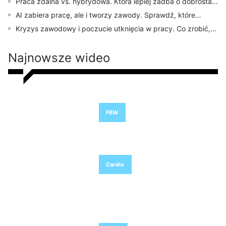
Praca zdalna vs. hybrydowa. Która lepiej zadba o dobrostan
i work-life balance?
AI zabiera pracę, ale i tworzy zawody. Sprawdź, które
znikną. Co robić?
Kryzys zawodowy i poczucie utknięcia w pracy. Co zrobić,
by ruszyć z miejsca?
Najnowsze wideo
Trening tabata na spalanie tłuszczu
FBW
Trening interwałowy na stojąco
Cardio
Czy kawa jest zdrowa? Poznaj
skutki picia kawy i zaskakujące
fakty