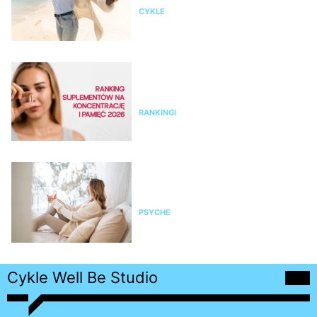
CYKLE
Ranking suplementów na
koncentrację i pamięć 2026 –
najlepsze preparaty
RANKINGI
Slow living: co to naprawdę
znaczy? 10 zasad slow life,
pomagających lepiej żyć
PSYCHE
Cykle Well Be Studio