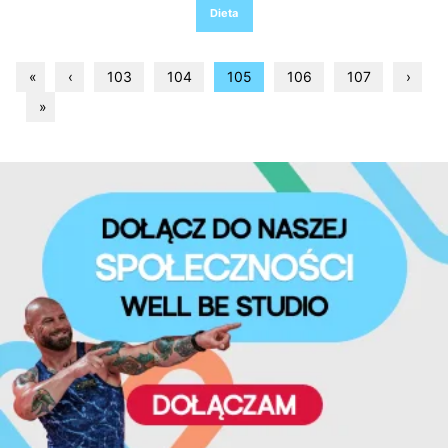
Dieta
«
‹
103
104
105
106
107
›
»