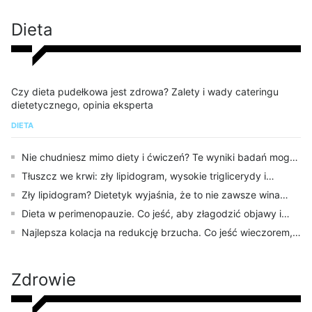
Dieta
Czy dieta pudełkowa jest zdrowa? Zalety i wady cateringu
dietetycznego, opinia eksperta
DIETA
Nie chudniesz mimo diety i ćwiczeń? Te wyniki badań mogą
wyjaśnić dlaczego
Tłuszcz we krwi: zły lipidogram, wysokie triglicerydy i
cholesterol okiem dietetyka
Zły lipidogram? Dietetyk wyjaśnia, że to nie zawsze wina
tłustego jedzenia
Dieta w perimenopauzie. Co jeść, aby złagodzić objawy i
zadbać o zdrowie?
Najlepsza kolacja na redukcję brzucha. Co jeść wieczorem,
by schudnąć?
Zdrowie