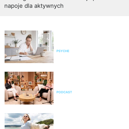
napoje dla aktywnych
Czy żyjesz w przewlekłym stresie?
Zrób test, zanim organizm wystawi
rachunek
PSYCHE
Co działa w pielęgnacji skóry, a co
jest marketingiem? Rozmowa z
Kamilą Ociepą
PODCAST
15 rzeczy, które poprawiają nastrój
bez pieniędzy, czyli wellbeing za
darmo