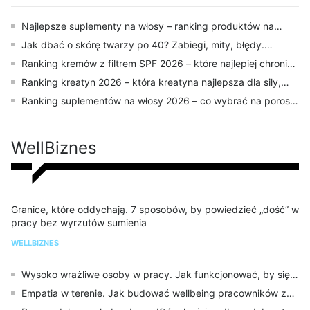
Najlepsze suplementy na włosy – ranking produktów na
różne potrzeby
Jak dbać o skórę twarzy po 40? Zabiegi, mity, błędy.
Rozmowa z dr. Markiem Wasilukiem
Ranking kremów z filtrem SPF 2026 – które najlepiej chronią
skórę?
Ranking kreatyn 2026 – która kreatyna najlepsza dla siły,
sylwetki i regeneracji?
Ranking suplementów na włosy 2026 – co wybrać na porost i
wypadanie włosów?
WellBiznes
Granice, które oddychają. 7 sposobów, by powiedzieć „dość” w
pracy bez wyrzutów sumienia
WELLBIZNES
Wysoko wrażliwe osoby w pracy. Jak funkcjonować, by się
nie wypalić?
Empatia w terenie. Jak budować wellbeing pracowników z
dala od biurka