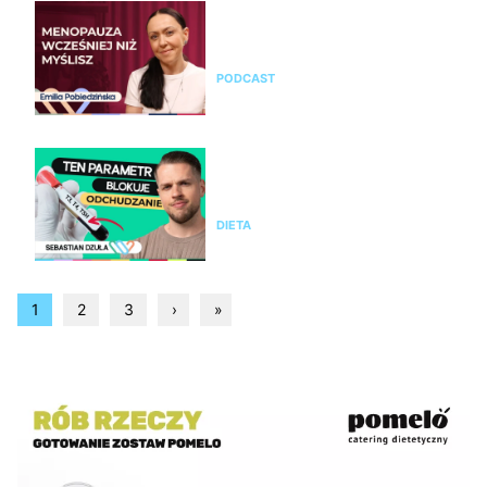
Emilia Pobiedzińska o
menopauzie i perimenopauzie.
Jak je rozpoznać?
PODCAST
Nie chudniesz mimo diety i
ćwiczeń? Te wyniki badań mogą
wyjaśnić dlaczego
DIETA
1
2
3
›
»