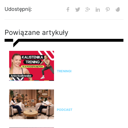
Udostępnij:
Powiązane artykuły
Kalistenika dla początkujących
w domu bez sprzętu. Trening
FBW dla kobiet
TRENINGI
Jak rozpoznać menopauzę i
przejść przez nią świadomie?
Rozmowa z Emilią Pobiedzińską
PODCAST