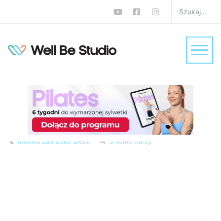
Magdalena Szymczak-
Kępka o wypadaniu
włosów i wstydzie. Jak
sobie radzić?
W
Podcast
,
Podcasty
,
Psyche
,
WellBeStories
,
Zdrowie
Monika Zalewska-Biełło
0 komentarzy