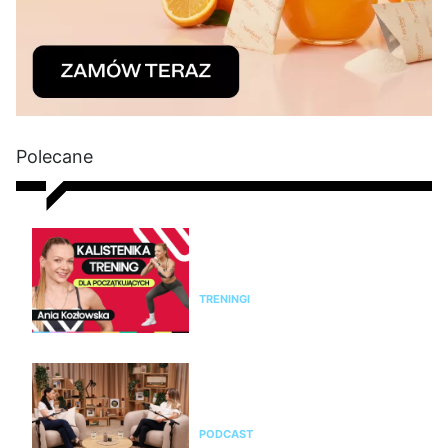
Polecane
Kalistenika dla początkujących
w domu bez sprzętu. Trening
FBW dla kobiet
TRENINGI
Jak rozpoznać menopauzę i
przejść przez nią świadomie?
Rozmowa z Emilią Pobiedzińską
PODCAST