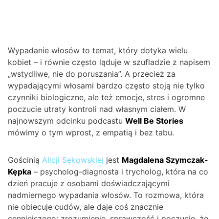
Wypadanie włosów to temat, który dotyka wielu
kobiet – i równie często ląduje w szufladzie z napisem
„wstydliwe, nie do poruszania”. A przecież za
wypadającymi włosami bardzo często stoją nie tylko
czynniki biologiczne, ale też emocje, stres i ogromne
poczucie utraty kontroli nad własnym ciałem. W
najnowszym odcinku podcastu
Well Be Stories
mówimy o tym wprost, z empatią i bez tabu.
Gościnią
Alicji Sękowskiej
jest
Magdalena Szymczak-
Kępka
– psycholog-diagnosta i trycholog, która na co
dzień pracuje z osobami doświadczającymi
nadmiernego wypadania włosów. To rozmowa, która
nie obiecuje cudów, ale daje coś znacznie
cenniejszego: zrozumienie, sprawczość i poczucie, że