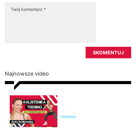
Najnowsze video
Kalistenika dla początkujących
w domu bez sprzętu. Trening
FBW dla kobiet
TRENINGI