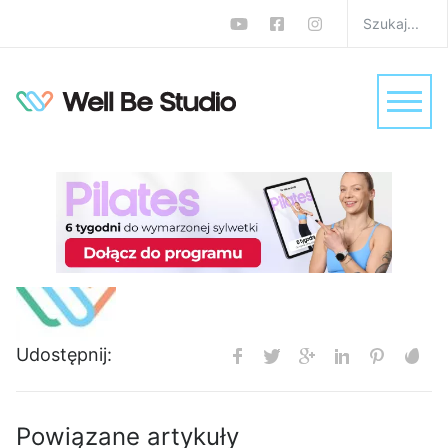
Sidebar Header Right
W
admin
0 komentarzy
REDAKCJA
admin
Udostępnij:
Powiązane artykuły