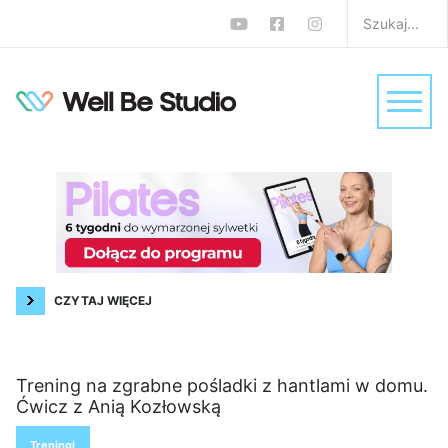
Najnowsze w sekcji treningi
Trening z piłką w domu. 25 minut na
wzmocnienie mięśni i lepszą stabilizację
Treningi
CZYTAJ WIĘCEJ
Trening na zgrabne pośladki z hantlami w domu.
Ćwicz z Anią Kozłowską
Treningi