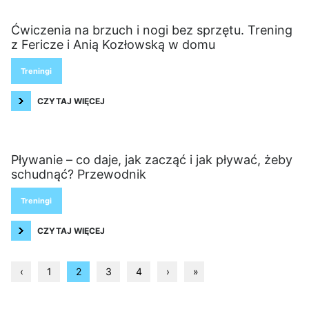
Ćwiczenia na brzuch i nogi bez sprzętu. Trening
z Fericze i Anią Kozłowską w domu
Treningi
CZYTAJ WIĘCEJ
Pływanie – co daje, jak zacząć i jak pływać, żeby
schudnąć? Przewodnik
Treningi
CZYTAJ WIĘCEJ
‹
1
2
3
4
›
»