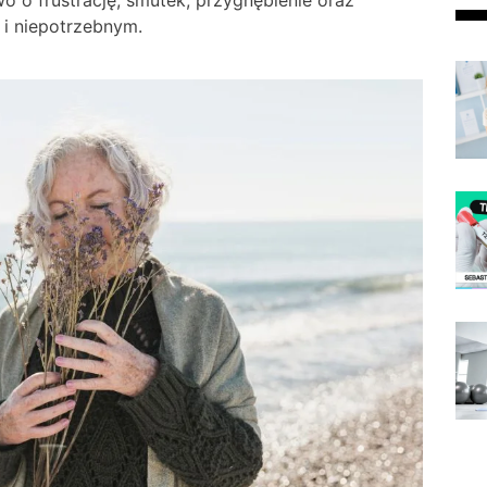
two o frustrację, smutek, przygnębienie oraz
i niepotrzebnym.