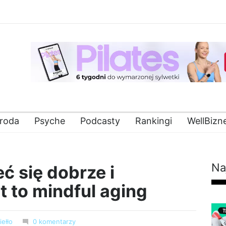
roda
Psyche
Podcasty
Rankingi
WellBizn
Na
eć się dobrze i
 to mindful aging
ełło
0 komentarzy