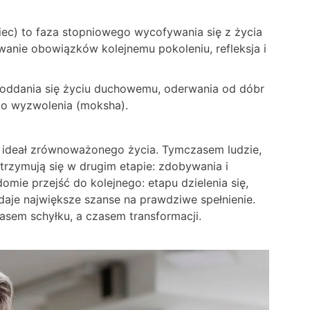
iec) to faza stopniowego wycofywania się z życia
anie obowiązków kolejnemu pokoleniu, refleksja i
p oddania się życiu duchowemu, oderwania od dóbr
 do wyzwolenia (moksha).
ideał zrównoważonego życia. Tymczasem ludzie,
trzymują się w drugim etapie: zdobywania i
omie przejść do kolejnego: etapu dzielenia się,
n daje największe szanse na prawdziwe spełnienie.
asem schyłku, a czasem transformacji.