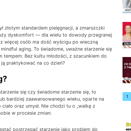
ył złotym standardem pielęgnacji, a zmarszczki
uży dyskomfort — dla wielu to dowody przegranej
oraz więcej osób ma dość wyścigu po wieczną
 mindful aging. To świadome, uważne starzenie się
m tempem. Bez kultu młodości, z szacunkiem do
ak ją praktykować na co dzień?
g?
tarzenie się czy świadome starzenie się, to
1
lub bardziej zaawansowanego wieku, oparte na
 ciało oraz umysł. Nie chodzi tu o „walkę z
sobie w procesie zmian.
zestać postrzegać starzenie jako problem do