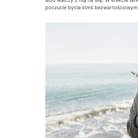
albo walczy z nią na siłę. W efekcie ła
poczucie bycia kimś bezwartościowym 