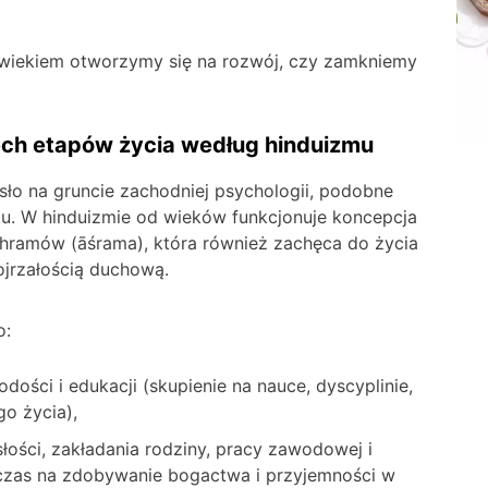
z wiekiem otworzymy się na rozwój, czy zamkniemy
ch etapów życia według hinduizmu
sło na gruncie zachodniej psychologii, podobne
u. W hinduizmie od wieków funkcjonuje koncepcja
shramów (āśrama), która również zachęca do życia
jrzałością duchową.
o:
dości i edukacji (skupienie na nauce, dyscyplinie,
go życia),
słości, zakładania rodziny, pracy zawodowej i
czas na zdobywanie bogactwa i przyjemności w