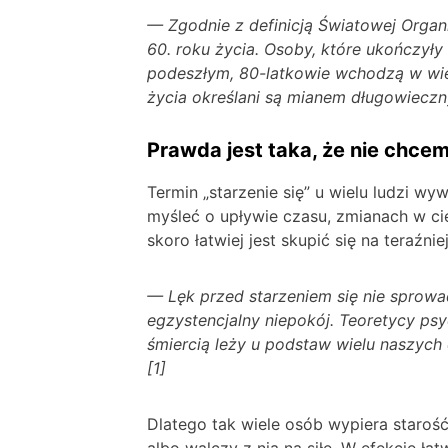
— Zgodnie z definicją Światowej Organ
60. roku życia. Osoby, które ukończyły
podeszłym, 80-latkowie wchodzą w wiek
życia określani są mianem długowieczn
Prawda jest taka, że nie chce
Termin „starzenie się” u wielu ludzi wy
myśleć o upływie czasu, zmianach w ci
skoro łatwiej jest skupić się na teraźni
— Lęk przed starzeniem się nie sprowa
egzystencjalny niepokój. Teoretycy psyc
śmiercią leży u podstaw wielu naszych 
[1]
Dlatego tak wiele osób wypiera starość: 