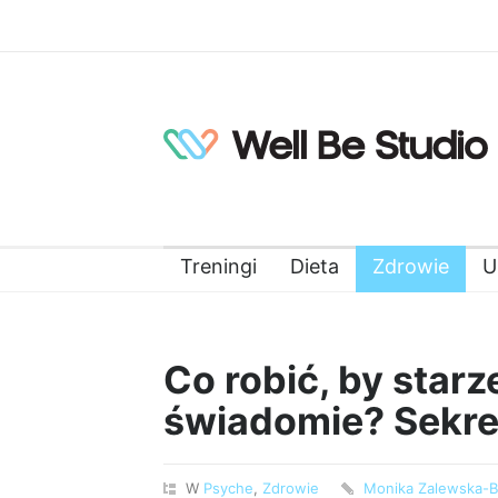
Treningi
Dieta
Zdrowie
U
Co robić, by starz
świadomie? Sekret
W
Psyche
,
Zdrowie
Monika Zalewska-Bi