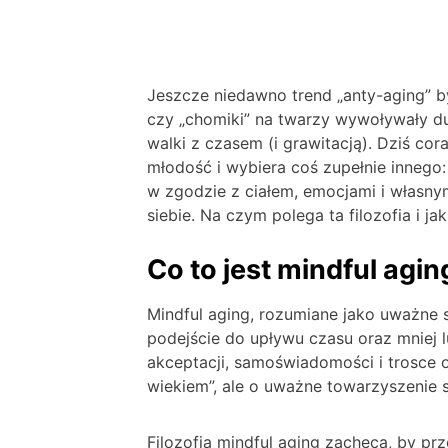
Jeszcze niedawno trend „anty-aging” b
czy „chomiki” na twarzy wywoływały d
walki z czasem (i grawitacją). Dziś c
młodość i wybiera coś zupełnie innego:
w zgodzie z ciałem, emocjami i własny
siebie. Na czym polega ta filozofia i j
Co to jest mindful agin
Mindful aging, rozumiane jako uważne s
podejście do upływu czasu oraz mniej 
akceptacji, samoświadomości i trosce o
wiekiem”, ale o uważne towarzyszenie 
Filozofia mindful aging zachęca, by pr