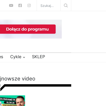
es
Cykle
SKLEP
jnowsze video
Nie chudniesz mimo
diety i ćwiczeń? Te