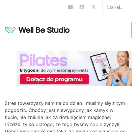
Sposoby na stres: co
naprawdę działa?
Skuteczne techniki,
które warto znać
W
Psyche
,
Zdrowie
Monika Zalewska-Biełło
0 komentarzy
Stres towarzyszy nam na co dzień i musimy się z tym
pogodzić. Choćby jest niewygodny jak kamyk w
bucie, nie zniknie jak za dotknięciem magicznej
różdżki tylko dlatego, że tego byśmy sobie życzyli.
Dobra wiadomość jest taka, że można nauczyć się go